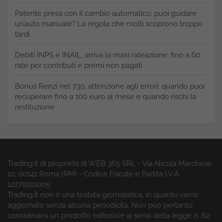
Patente presa con il cambio automatico: puoi guidare
un’auto manuale? La regola che molti scoprono troppo
tardi
Debiti INPS e INAIL, arriva la maxi rateazione: fino a 60
rate per contributi e premi non pagati
Bonus Renzi nel 730, attenzione agli errori: quando puoi
recuperare fino a 100 euro al mese e quando rischi la
restituzione
Trading.it di proprietà di WEB 365 SRL - Via Nicola Marchese
10, 00141 Roma (RM) - Codice Fiscale e Partita I.V.A.
12279101005
Trading.it non è una testata giornalistica, in quanto viene
aggiornato senza alcuna periodicità. Non può pertanto
considerarsi un prodotto editoriale ai sensi della legge n. 62