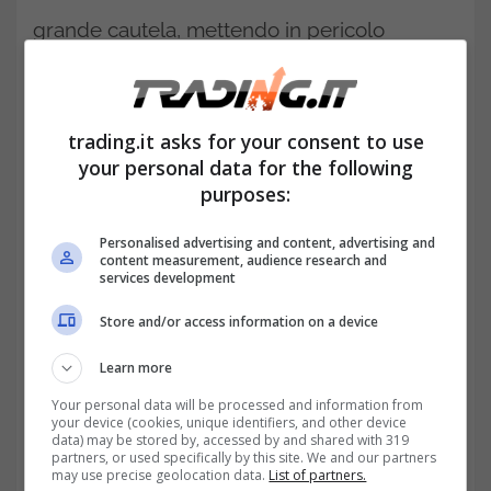
grande cautela, mettendo in pericolo
soltanto una piccola quota del proprio
patrimonio complessivo. Per intenderci, un
trading.it asks for your consent to use
investitore molto aggressivo che avesse
your personal data for the following
voluto investire il 4 dicembre dei risparmi
purposes:
pari a 50.000 euro in Bitcoin ne avrebbe
Personalised advertising and content, advertising and
persi 10.000 nel giro di poche ore.
content measurement, audience research and
services development
Critptovalute: un mercato
Store and/or access information on a device
giovane con pochi dati
Learn more
Quando si parla di criptovalute come
Your personal data will be processed and information from
your device (cookies, unique identifiers, and other device
strumento di investimento, un altro aspetto
data) may be stored by, accessed by and shared with 319
partners, or used specifically by this site. We and our partners
da valutare è la
scarsa disponibilità di dati
may use precise geolocation data.
List of partners.