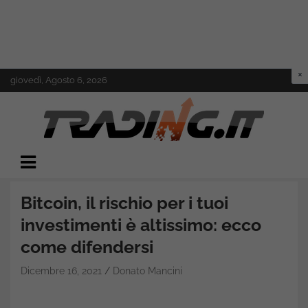
Skip
giovedì, Agosto 6, 2026
to
content
Il mondo del trading online
Trading.it
Bitcoin, il rischio per i tuoi
investimenti è altissimo: ecco
come difendersi
Dicembre 16, 2021
Donato Mancini