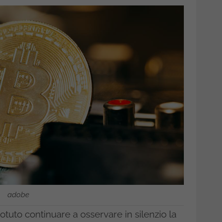
adobe
uto continuare a osservare in silenzio la