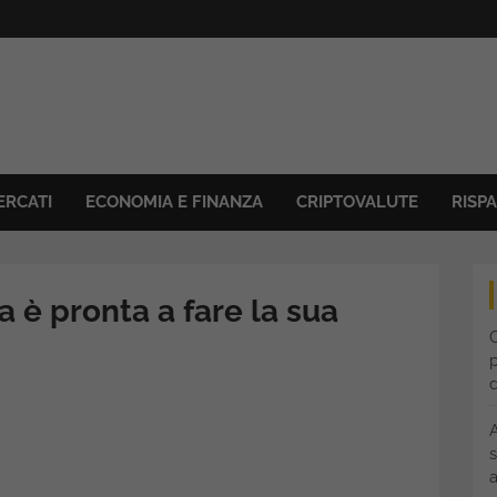
ERCATI
ECONOMIA E FINANZA
CRIPTOVALUTE
RISP
na è pronta a fare la sua
C
p
s
a