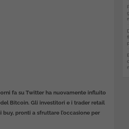
P
g
m
D
f
p
B
q
m
rni fa su Twitter ha nuovamente influito
 Bitcoin. Gli investitori e i trader retail
 buy, pronti a sfruttare l’occasione per