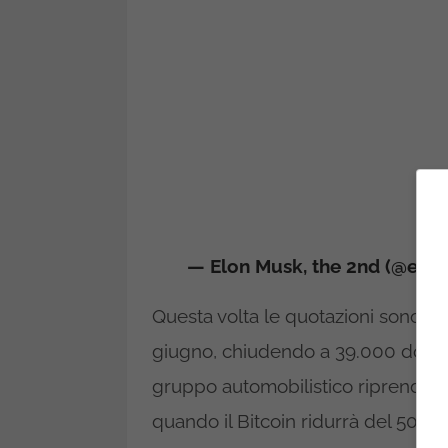
— Elon Musk, the 2nd (@elo
Questa volta le quotazioni sono sal
giugno, chiudendo a 39.000 dollari.
gruppo automobilistico riprenderà
quando il Bitcoin ridurrà del 50% 