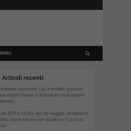
ARMIO
Articoli recenti
edolare secca nel 730, il reddito ‘escluso’
uò ridurre bonus e detrazioni: cosa sapere
davvero
Asta BTP e CCTeu del 28 maggio: rendimenti
otto osservazione con scadenze 5,10 e 20
nni