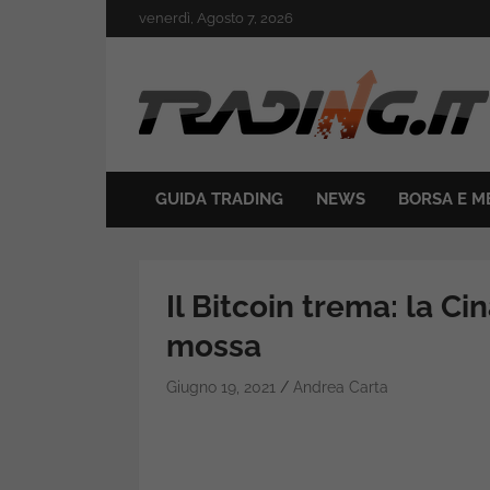
Skip
venerdì, Agosto 7, 2026
to
content
Il mondo del trading online
Trading.it
GUIDA TRADING
NEWS
BORSA E M
Il Bitcoin trema: la Ci
mossa
Giugno 19, 2021
Andrea Carta