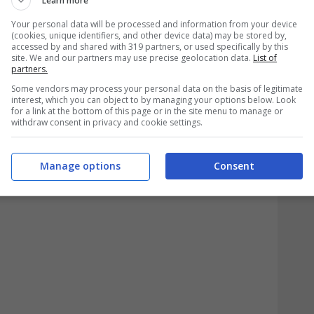
Learn more
 queste affermazioni, non tanto per la buona
Your personal data will be processed and information from your device
(cookies, unique identifiers, and other device data) may be stored by,
tà che la blockchain e i suoi sostenitori
accessed by and shared with 319 partners, or used specifically by this
site. We and our partners may use precise geolocation data.
List of
mbiamento, che comporterebbe una
partners.
 modo in cui il Bitcoin viene verificato e
Some vendors may process your personal data on the basis of legitimate
interest, which you can object to by managing your options below. Look
for a link at the bottom of this page or in the site menu to manage or
onsabile dell’aspetto antiecologico e
withdraw consent in privacy and cookie settings.
.
Manage options
Consent
solo tweet può mandare in fumo i tuoi