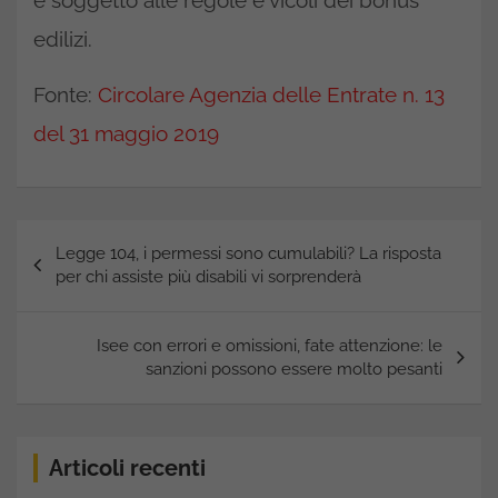
edilizi.
Fonte:
Circolare Agenzia delle Entrate n. 13
del 31 maggio 2019
Navigazione
Legge 104, i permessi sono cumulabili? La risposta
articoli
per chi assiste più disabili vi sorprenderà
Isee con errori e omissioni, fate attenzione: le
sanzioni possono essere molto pesanti
Articoli recenti