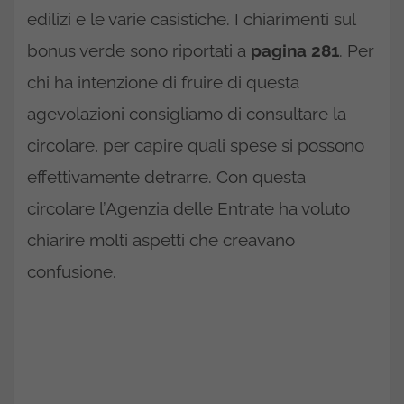
edilizi e le varie casistiche. I chiarimenti sul
bonus verde sono riportati a
pagina 281
. Per
chi ha intenzione di fruire di questa
agevolazioni consigliamo di consultare la
circolare, per capire quali spese si possono
effettivamente detrarre. Con questa
circolare l’Agenzia delle Entrate ha voluto
chiarire molti aspetti che creavano
confusione.