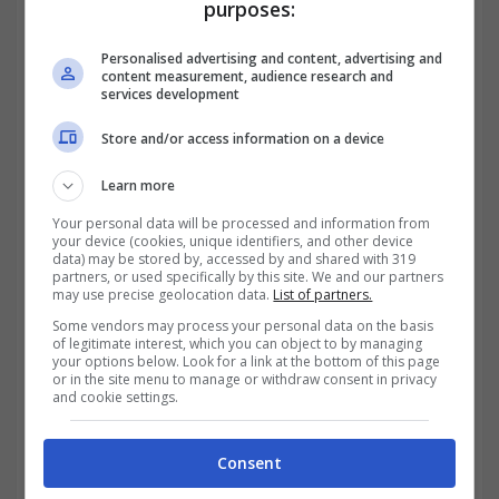
purposes:
considerare, è l’indicazione “senza ISEE”, al
Personalised advertising and content, advertising and
momento nessun intervento edilizio prevede
content measurement, audience research and
services development
la presentazione dell’ISEE. Il Governo, voleva
Store and/or access information on a device
inserire il limite dell’ISEE esclusivamente per
Learn more
il Superbonus villette dal 2022. Ma sembra
Your personal data will be processed and information from
che anche questa misura sia stata superata e
your device (cookies, unique identifiers, and other device
data) may be stored by, accessed by and shared with 319
probabilmente non ci sarà nessun vincolo
partners, or used specifically by this site. We and our partners
may use precise geolocation data.
List of partners.
ISEE per la maxi detrazione al 110% per
Some vendors may process your personal data on the basis
of legitimate interest, which you can object to by managing
interventi energetici su villette o ville.
your options below. Look for a link at the bottom of this page
or in the site menu to manage or withdraw consent in privacy
and cookie settings.
LEGGI ANCHE>>>
Novità Bonus mobili,
ritoccato il tetto di spesa: la sorpresa di
Consent
Natale