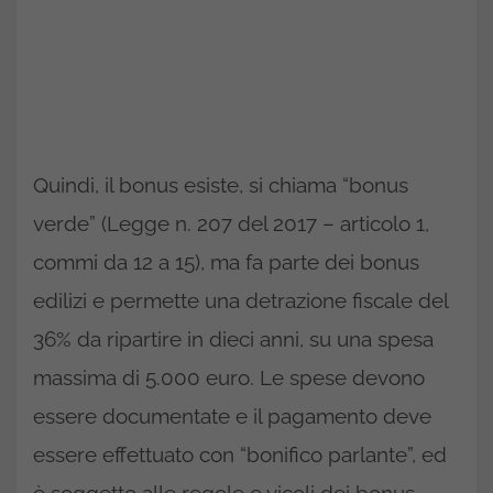
Quindi, il bonus esiste, si chiama “bonus
verde” (Legge n. 207 del 2017 – articolo 1,
commi da 12 a 15), ma fa parte dei bonus
edilizi e permette una detrazione fiscale del
36% da ripartire in dieci anni, su una spesa
massima di 5.000 euro. Le spese devono
essere documentate e il pagamento deve
essere effettuato con “bonifico parlante”, ed
è soggetto alle regole e vicoli dei bonus