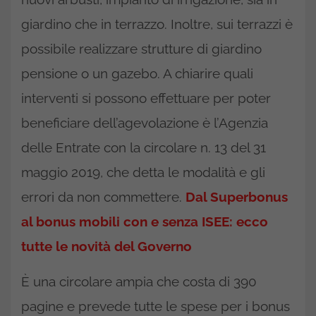
giardino che in terrazzo. Inoltre, sui terrazzi è
possibile realizzare strutture di giardino
pensione o un gazebo. A chiarire quali
interventi si possono effettuare per poter
beneficiare dell’agevolazione è l’Agenzia
delle Entrate con la circolare n. 13 del 31
maggio 2019, che detta le modalità e gli
errori da non commettere.
Dal Superbonus
al bonus mobili con e senza ISEE: ecco
tutte le novità del Governo
È una circolare ampia che costa di 390
pagine e prevede tutte le spese per i bonus