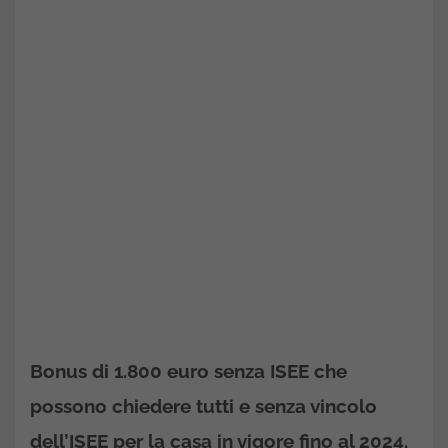
Bonus di 1.800 euro senza ISEE che
possono chiedere tutti e senza vincolo
dell’ISEE per la casa in vigore fino al 2024.