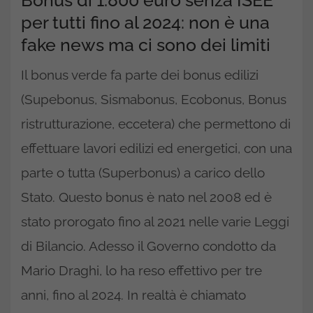
per tutti fino al 2024: non è una
fake news ma ci sono dei limiti
Il bonus verde fa parte dei bonus edilizi
(Supebonus, Sismabonus, Ecobonus, Bonus
ristrutturazione, eccetera) che permettono di
effettuare lavori edilizi ed energetici, con una
parte o tutta (Superbonus) a carico dello
Stato. Questo bonus è nato nel 2008 ed è
stato prorogato fino al 2021 nelle varie Leggi
di Bilancio. Adesso il Governo condotto da
Mario Draghi, lo ha reso effettivo per tre
anni, fino al 2024. In realtà è chiamato