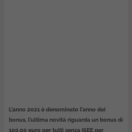
L’anno 2021 è denominato l’anno dei
bonus, l’ultima novità riguarda un bonus di
100.00 euro per tutti senza ISEE per