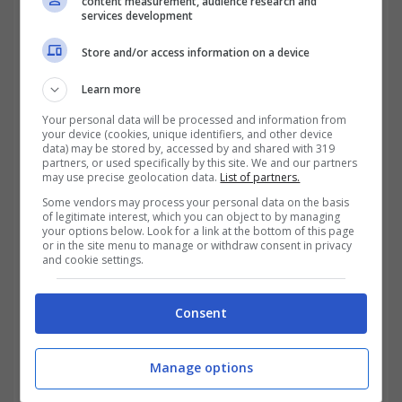
content measurement, audience research and
services development
sicurezza e conservazione dei beni, sono
Store and/or access information on a device
esclusi quelli che prevedono l’adeguamento
tecnologico e funzionale.
Learn more
Your personal data will be processed and information from
Bisogna precisare che gli interventi
your device (cookies, unique identifiers, and other device
data) may be stored by, accessed by and shared with 319
prevedono l’attestazione di un professionista
partners, or used specifically by this site. We and our partners
may use precise geolocation data.
List of partners.
abilitato per i lavori conformi alle disposizioni
Some vendors may process your personal data on the basis
of legitimate interest, which you can object to by managing
attuative.
your options below. Look for a link at the bottom of this page
or in the site menu to manage or withdraw consent in privacy
and cookie settings.
Consent
Manage options