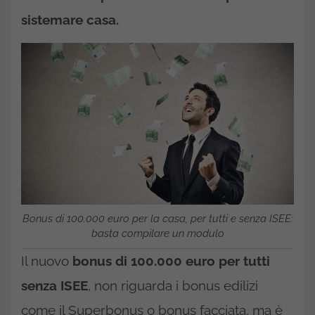
sistemare casa.
Bonus di 100.000 euro per la casa, per tutti e senza ISEE:
basta compilare un modulo
Il nuovo
bonus di 100.000 euro per tutti
senza ISEE
, non riguarda i bonus edilizi
come il Superbonus o bonus facciata, ma è