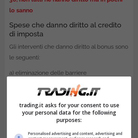
lo sanno
Spese che danno diritto al credito
di imposta
Gli interventi che danno diritto al bonus sono
le seguenti:
a) eliminazione delle barriere
architettoniche;
Proroga bonus casa anche
per legge 104 fino al 2024, le ultime novità
trading.it asks for your consent to use
b) restauro dei beni indicati nel Codice dei
your personal data for the following
purposes:
beni culturali e paesaggio all’articolo 29;
Personalised advertising and content, advertising and
c) interventi per il miglioramento della