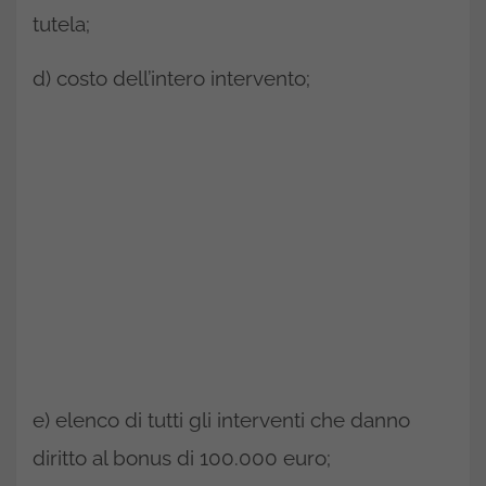
tutela;
d) costo dell’intero intervento;
e) elenco di tutti gli interventi che danno
diritto al bonus di 100.000 euro;