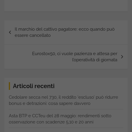
Navigazione
Il marchio del cattivo pagatore: ecco quando può
articoli
essere cancellato
Eurostox50, ci vuole pazienza e attesa per
l’operatività di giornata
Articoli recenti
Cedolare secca nel 730, il reddito ‘escluso’ può ridurre
bonus e detrazioni: cosa sapere davvero
Asta BTP e CCTeu del 28 maggio: rendimenti sotto
osservazione con scadenze 5,10 e 20 anni