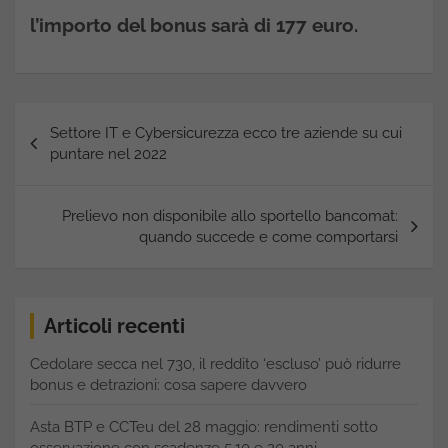
l’importo del bonus sarà di 177 euro.
Navigazione
Settore IT e Cybersicurezza ecco tre aziende su cui
articoli
puntare nel 2022
Prelievo non disponibile allo sportello bancomat:
quando succede e come comportarsi
Articoli recenti
Cedolare secca nel 730, il reddito ‘escluso’ può ridurre
bonus e detrazioni: cosa sapere davvero
Asta BTP e CCTeu del 28 maggio: rendimenti sotto
osservazione con scadenze 5,10 e 20 anni