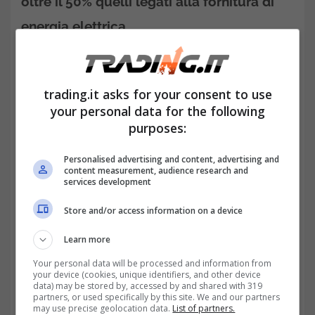
oltre il 50% quelli legati alla fornitura di
energia elettrica.
LEGGI ANCHE:
Manovra 2022: dal taglio
delle tasse alla grande sorpresa del
trading.it asks for your consent to use
Superbonus
your personal data for the following
purposes:
Personalised advertising and content, advertising and
content measurement, audience research and
services development
Store and/or access information on a device
Learn more
Your personal data will be processed and information from
your device (cookies, unique identifiers, and other device
data) may be stored by, accessed by and shared with 319
partners, or used specifically by this site. We and our partners
may use precise geolocation data.
List of partners.