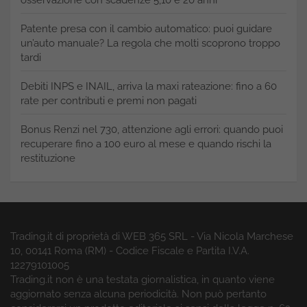
Patente presa con il cambio automatico: puoi guidare
un’auto manuale? La regola che molti scoprono troppo
tardi
Debiti INPS e INAIL, arriva la maxi rateazione: fino a 60
rate per contributi e premi non pagati
Bonus Renzi nel 730, attenzione agli errori: quando puoi
recuperare fino a 100 euro al mese e quando rischi la
restituzione
Trading.it di proprietà di WEB 365 SRL - Via Nicola Marchese
10, 00141 Roma (RM) - Codice Fiscale e Partita I.V.A.
12279101005
Trading.it non è una testata giornalistica, in quanto viene
aggiornato senza alcuna periodicità. Non può pertanto