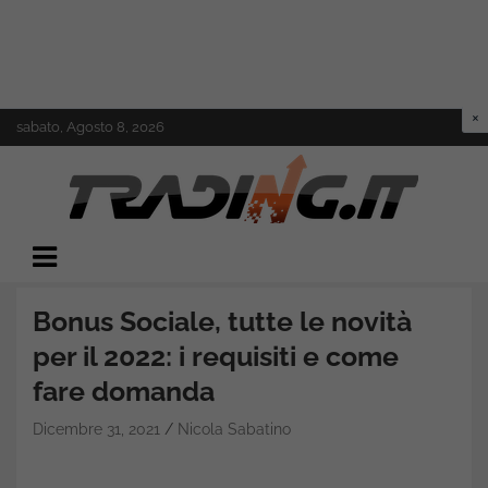
Skip
sabato, Agosto 8, 2026
to
content
Il mondo del trading online
Trading.it
Bonus Sociale, tutte le novità
per il 2022: i requisiti e come
fare domanda
Dicembre 31, 2021
Nicola Sabatino