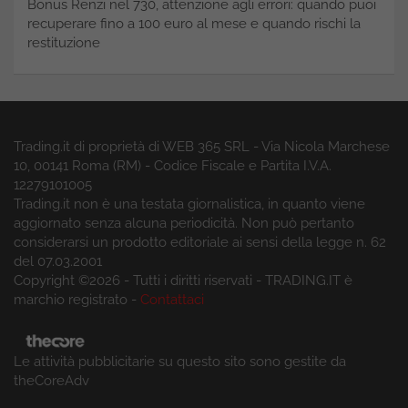
Bonus Renzi nel 730, attenzione agli errori: quando puoi
recuperare fino a 100 euro al mese e quando rischi la
restituzione
Trading.it di proprietà di WEB 365 SRL - Via Nicola Marchese
10, 00141 Roma (RM) - Codice Fiscale e Partita I.V.A.
12279101005
Trading.it non è una testata giornalistica, in quanto viene
aggiornato senza alcuna periodicità. Non può pertanto
considerarsi un prodotto editoriale ai sensi della legge n. 62
del 07.03.2001
Copyright ©2026 - Tutti i diritti riservati - TRADING.IT è
marchio registrato -
Contattaci
Le attività pubblicitarie su questo sito sono gestite da
theCoreAdv