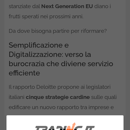
stanziate dal
Next Generation EU
diano i
frutti sperati nei prossimi anni.
Da dove bisogna partire per riformare?
Semplificazione e
Digitalizzazione: verso la
burocrazia che diviene servizio
efficiente
Il rapporto Deloitte propone ai legislatori
italiani
cinque strategie cardine
sulle quali
edificare un nuovo rapporto tra imprese e
burocrazia.