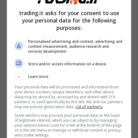
trading.it asks for your consent to use
your personal data for the following
purposes:
Personalised advertising and content, advertising and
content measurement, audience research and
services development
Store and/or access information on a device
Learn more
Innanzitutto, sovvertire la ratio
Your personal data will be processed and information from
your device (cookies, unique identifiers, and other device
dell’
approccio decisionale
delle PA, per
data) may be stored by, accessed by and shared with 319
partners, or used specifically by this site. We and our partners
responsabilizzare le amministrazioni e
may use precise geolocation data.
List of partners.
scongiurare i possibili effetti di
Some vendors may process your personal data on the basis
of legitimate interest, which you can object to by managing
your options below. Look for a link at the bottom of this page
complicazione amministrativa a danno delle
or in the site menu to manage or withdraw consent in privacy
and cookie settings.
imprese. Bisogna poi
semplificare
i processi