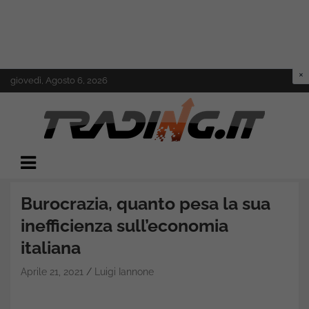
Skip
giovedì, Agosto 6, 2026
to
content
Il mondo del trading online
Trading.it
Burocrazia, quanto pesa la sua
inefficienza sull’economia
italiana
Aprile 21, 2021
Luigi Iannone