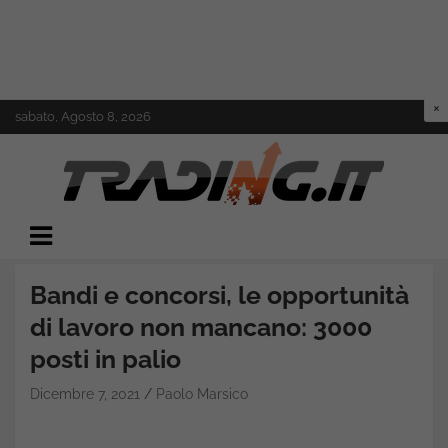
Skip
sabato, Agosto 8, 2026
to
content
Il mondo del trading online
Trading.it
Bandi e concorsi, le opportunità
di lavoro non mancano: 3000
posti in palio
Dicembre 7, 2021
Paolo Marsico