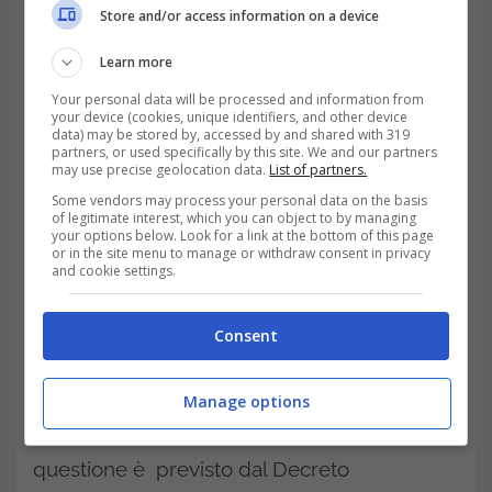
Store and/or access information on a device
Learn more
LEGGI ANCHE >>>
Concorsi pubblici, il
Your personal data will be processed and information from
lavoro c’è: tutti gli appuntamenti del mese e
your device (cookies, unique identifiers, and other device
data) may be stored by, accessed by and shared with 319
11 mila possibilità
partners, or used specifically by this site. We and our partners
may use precise geolocation data.
List of partners.
I concorsi più interessanti
alcuni dei quali
Some vendors may process your personal data on the basis
of legitimate interest, which you can object to by managing
your options below. Look for a link at the bottom of this page
senza ancora la pubblicazione del bando
or in the site menu to manage or withdraw consent in privacy
and cookie settings.
sono chiaramente quelli che riguardano
posizioni statali. Operatori Data Entry
Consent
Ministero della Giustizia, una delle posizioni
ricercate.
In questo caso
si cercano 3000
Manage options
persone a tempo determinato, il concorso in
questione è previsto dal Decreto