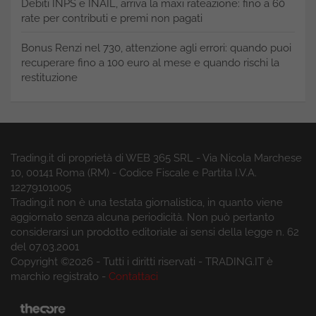
Debiti INPS e INAIL, arriva la maxi rateazione: fino a 60
rate per contributi e premi non pagati
Bonus Renzi nel 730, attenzione agli errori: quando puoi
recuperare fino a 100 euro al mese e quando rischi la
restituzione
Trading.it di proprietà di WEB 365 SRL - Via Nicola Marchese
10, 00141 Roma (RM) - Codice Fiscale e Partita I.V.A.
12279101005
Trading.it non è una testata giornalistica, in quanto viene
aggiornato senza alcuna periodicità. Non può pertanto
considerarsi un prodotto editoriale ai sensi della legge n. 62
del 07.03.2001
Copyright ©2026 - Tutti i diritti riservati - TRADING.IT è
marchio registrato -
Contattaci