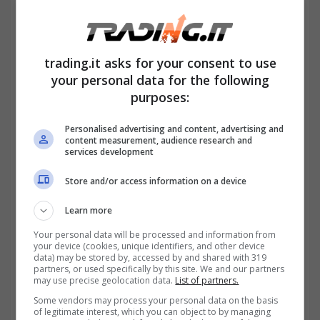
comprenderà settori quali
telecomunicazioni, trasporti, sanità e
trading.it asks for your consent to use
istruzione e prevede in linea con le
your personal data for the following
purposes:
intenzioni espresse nelle precedenti
normative, l
a centralità del governo nel
Personalised advertising and content, advertising and
content measurement, audience research and
controllo dei dati elaborati nel territorio
services development
cinese
, compresi naturalmente quelli
Store and/or access information on a device
provenienti dall’uso di applicazioni e servizi
Learn more
delle aziende private. La Cyberspace
Your personal data will be processed and information from
your device (cookies, unique identifiers, and other device
Administration of China sarà espressione
data) may be stored by, accessed by and shared with 319
partners, or used specifically by this site. We and our partners
delle funzioni governative, che in base a un
may use precise geolocation data.
List of partners.
principio di sicurezza nazionale potrà
Some vendors may process your personal data on the basis
of legitimate interest, which you can object to by managing