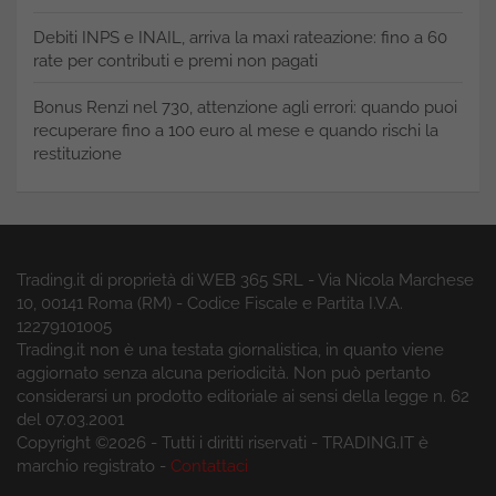
Debiti INPS e INAIL, arriva la maxi rateazione: fino a 60
rate per contributi e premi non pagati
Bonus Renzi nel 730, attenzione agli errori: quando puoi
recuperare fino a 100 euro al mese e quando rischi la
restituzione
Trading.it di proprietà di WEB 365 SRL - Via Nicola Marchese
10, 00141 Roma (RM) - Codice Fiscale e Partita I.V.A.
12279101005
Trading.it non è una testata giornalistica, in quanto viene
aggiornato senza alcuna periodicità. Non può pertanto
considerarsi un prodotto editoriale ai sensi della legge n. 62
del 07.03.2001
Copyright ©2026 - Tutti i diritti riservati - TRADING.IT è
marchio registrato -
Contattaci