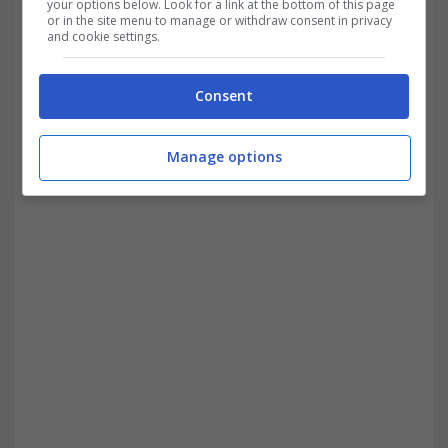
intervenire con un ampio margine di
your options below. Look for a link at the bottom of this page
or in the site menu to manage or withdraw consent in privacy
and cookie settings.
manovra, per verifiche sulla sicurezza
informatica delle aziende, con l’obbligo per
Consent
le stesse di sottoporsi a ispezioni e
concedere allo Stato l’accesso ai dati
Manage options
raccolti.