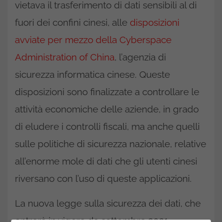
vietava il trasferimento di dati sensibili al di
fuori dei confini cinesi, alle
disposizioni
avviate per mezzo della Cyberspace
Administration of China
, l’agenzia di
sicurezza informatica cinese. Queste
disposizioni sono finalizzate a controllare le
attività economiche delle aziende, in grado
di eludere i controlli fiscali, ma anche quelli
sulle politiche di sicurezza nazionale, relative
all’enorme mole di dati che gli utenti cinesi
riversano con l’uso di queste applicazioni.
La nuova legge sulla sicurezza dei dati, che
entrerà in vigore da settembre 2021,