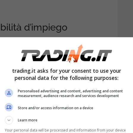
bilità d’impiego
uovi addetti da inserire presso i suoi punti
nità in tutta Italia (per le sedi
in fondo all’articolo).
trading.it asks for your consent to use your
personal data for the following purposes:
i alle vendita
. L’azienda necessita di
pportarsi con i clienti
. L’azienda chiede
Personalised advertising and content, advertising and content
measurement, audience research and services development
l lavoro nei giorni festivi e nei fine
Store and/or access information on a device
 dei candidati che presenteranno
Learn more
a gdo.
Your personal data will be processed and information from your device