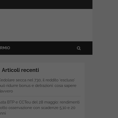
ARMIO
Articoli recenti
edolare secca nel 730, il reddito ‘escluso’
uò ridurre bonus e detrazioni: cosa sapere
davvero
Asta BTP e CCTeu del 28 maggio: rendimenti
otto osservazione con scadenze 5,10 e 20
nni