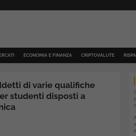
ERCATI
ECONOMIA E FINANZA
CRIPTOVALUTE
RISP
etti di varie qualifiche
C
r studenti disposti a
p
nica
s
a