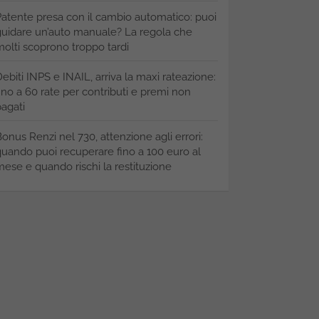
atente presa con il cambio automatico: puoi
uidare un’auto manuale? La regola che
olti scoprono troppo tardi
ebiti INPS e INAIL, arriva la maxi rateazione:
ino a 60 rate per contributi e premi non
agati
onus Renzi nel 730, attenzione agli errori:
uando puoi recuperare fino a 100 euro al
ese e quando rischi la restituzione