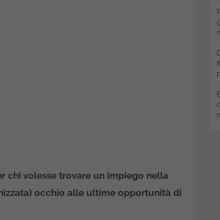
P
g
m
D
f
p
B
q
m
er chi volesse trovare un impiego nella
zzata) occhio alle ultime opportunità di