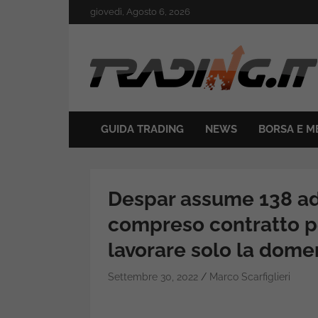
Skip
giovedì, Agosto 6, 2026
to
content
Il mondo del trading online
Trading.it
GUIDA TRADING
NEWS
BORSA E M
Despar assume 138 add
compreso contratto pe
lavorare solo la dome
Settembre 30, 2022
Marco Scarfiglieri