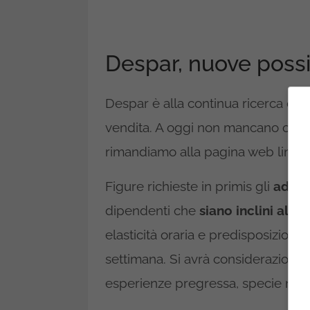
Despar, nuove possi
Despar è alla continua ricerca di n
vendita. A oggi non mancano opportu
rimandiamo alla pagina web linkata 
Figure richieste in primis gli
addett
dipendenti che
siano inclini al ra
elasticità oraria e predisposizione a
settimana. Si avrà considerazione
esperienze pregressa, specie nell