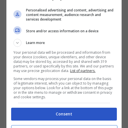
Personalised advertising and content, advertising and
content measurement, audience research and
services development
Zoom e Square: la pandemia
Store and/or access information on a device
spinge in alto i titoli tecnologici
Learn more
Your personal data will be processed and information from
Molti
investitori,
oggi, stanno quindi
your device (cookies, unique identifiers, and other device
data) may be stored by, accessed by and shared with 319
approfittando del momento per poter
partners, or used specifically by this site. We and our partners
may use precise geolocation data.
List of partners.
acquistare questi titoli tecnologici di alto
Some vendors may process your personal data on the basis
livello ad un prezzo inferiore nel mercato
of legitimate interest, which you can object to by managing
your options below. Look for a link at the bottom of this page
or in the site menu to manage or withdraw consent in privacy
azionario. Quì di seguito i migliori titolo
and cookie settings.
tecnologici su cui investire in questo periodo
risulterebbero essere:
Consent