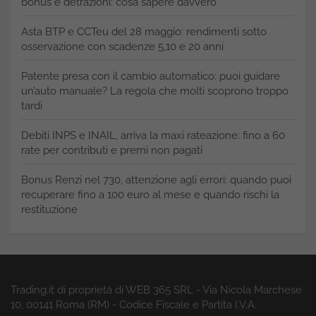
bonus e detrazioni: cosa sapere davvero
Asta BTP e CCTeu del 28 maggio: rendimenti sotto
osservazione con scadenze 5,10 e 20 anni
Patente presa con il cambio automatico: puoi guidare
un’auto manuale? La regola che molti scoprono troppo
tardi
Debiti INPS e INAIL, arriva la maxi rateazione: fino a 60
rate per contributi e premi non pagati
Bonus Renzi nel 730, attenzione agli errori: quando puoi
recuperare fino a 100 euro al mese e quando rischi la
restituzione
Trading.it di proprietà di WEB 365 SRL - Via Nicola Marchese
10, 00141 Roma (RM) - Codice Fiscale e Partita I.V.A.