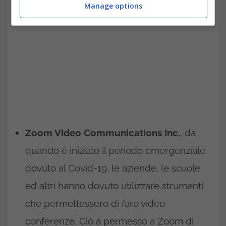
Manage options
Zoom Video Communications Inc.
, da
quando è iniziato il periodo emergenziale
dovuto al Covid-19, le aziende, le scuole
ed altri hanno dovuto utilizzare strumenti
che permettessero di fare video
conferenze. Ciò a permesso a Zoom di