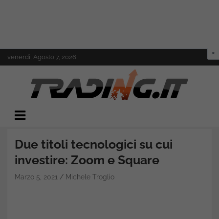
Skip
venerdì, Agosto 7, 2026
to
content
Il mondo del trading online
Trading.it
Due titoli tecnologici su cui
investire: Zoom e Square
Marzo 5, 2021
Michele Troglio