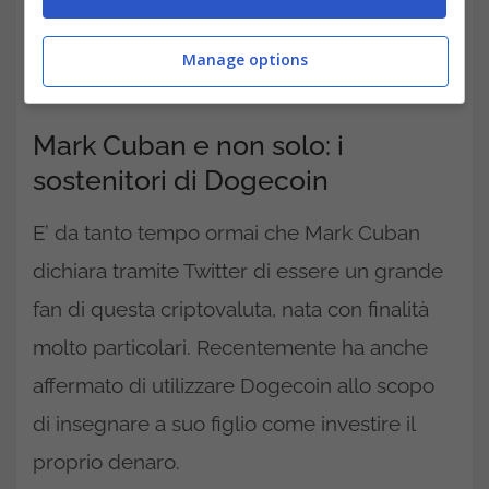
Manage options
Mark Cuban e non solo: i
sostenitori di Dogecoin
E’ da tanto tempo ormai che Mark Cuban
dichiara tramite Twitter di essere un grande
fan di questa criptovaluta, nata con finalità
molto particolari. Recentemente ha anche
affermato di utilizzare Dogecoin allo scopo
di insegnare a suo figlio come investire il
proprio denaro.