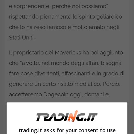
e sorprendente: perché noi possiamo”,
rispettando pienamente lo spirito goliardico
che lo ha reso famoso e molto amato negli
Stati Uniti.
Il proprietario dei Mavericks ha poi aggiunto
che “a volte, nel mondo degli affari, bisogna
fare cose divertenti, affascinanti e in grado di
generare un certo risalto mediatico. Perciò,
accetteremo Dogecoin oggi, domani e,
possibilmente, per sempre”. Da queste
dichiarazioni, è possibile dedurre come si
tratti, sostanzialmente, di una
trovata
trading.it asks for your consent to use