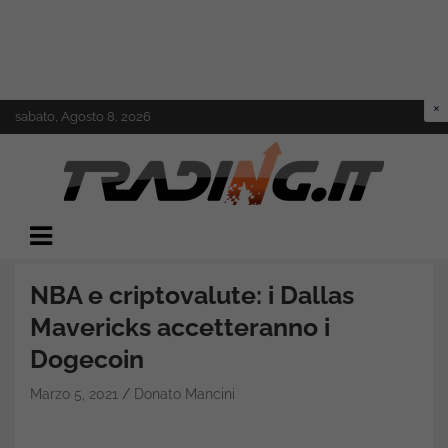
Skip
sabato, Agosto 8, 2026
to
content
Il mondo del trading online
Trading.it
NBA e criptovalute: i Dallas
Mavericks accetteranno i
Dogecoin
Marzo 5, 2021
Donato Mancini