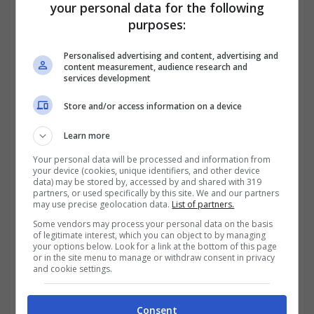
pubblicitaria
.
your personal data for the following
purposes:
Cuban ha anche invitato i tifosi della
Personalised advertising and content, advertising and
franchigia, che non comprendono il
content measurement, audience research and
services development
funzionamento di una tecnologia innovativa
Store and/or access information on a device
come quella delle criptovalute, a rivolgersi ai
Learn more
propri figli teenagers, che utilizzano la app
Your personal data will be processed and information from
Tik Tok, “i quali saranno in grado di spiegar
your device (cookies, unique identifiers, and other device
data) may be stored by, accessed by and shared with 319
loro tutto quello che serve sapere”.
partners, or used specifically by this site. We and our partners
may use precise geolocation data.
List of partners.
Some vendors may process your personal data on the basis
of legitimate interest, which you can object to by managing
your options below. Look for a link at the bottom of this page
or in the site menu to manage or withdraw consent in privacy
and cookie settings.
Consent