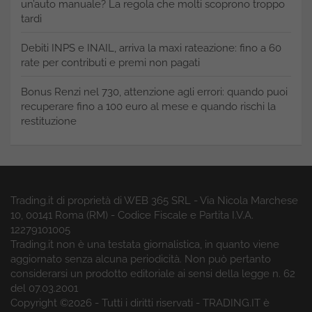
un’auto manuale? La regola che molti scoprono troppo
tardi
Debiti INPS e INAIL, arriva la maxi rateazione: fino a 60
rate per contributi e premi non pagati
Bonus Renzi nel 730, attenzione agli errori: quando puoi
recuperare fino a 100 euro al mese e quando rischi la
restituzione
Trading.it di proprietà di WEB 365 SRL - Via Nicola Marchese
10, 00141 Roma (RM) - Codice Fiscale e Partita I.V.A.
12279101005
Trading.it non è una testata giornalistica, in quanto viene
aggiornato senza alcuna periodicità. Non può pertanto
considerarsi un prodotto editoriale ai sensi della legge n. 62
del 07.03.2001
Copyright ©2026 - Tutti i diritti riservati - TRADING.IT è