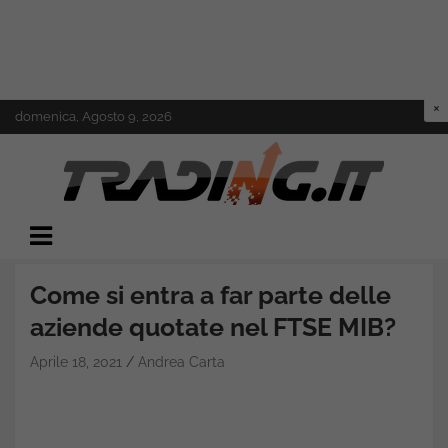
Skip
domenica, Agosto 9, 2026
to
content
Il mondo del trading online
Trading.it
Come si entra a far parte delle
aziende quotate nel FTSE MIB?
Aprile 18, 2021
Andrea Carta