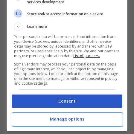
azionaria, che la società quotata ha
services development
emesso sul mercato e che è quindi a
Store and/or access information on a device
disposizione per essere scambiata.
Learn more
Your personal data will be processed and information from
LEGGI ANCHE>> Cboe, in arrivo l’estensione
your device (cookies, unique identifiers, and other device
data) may be stored by, accessed by and shared with 319
negli orari di trading: 24 ore su 24, 5 su 7
partners, or used specifically by this site. We and our partners
may use precise geolocation data.
List of partners.
Some vendors may process your personal data on the basis
of legitimate interest, which you can object to by managing
your options below. Look for a link at the bottom of this page
or in the site menu to manage or withdraw consent in privacy
and cookie settings.
Consent
Manage options