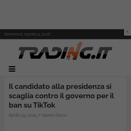
Skip
domenica, Agosto 9, 2026
to
content
Il mondo del trading online
Trading.it
Il candidato alla presidenza si
scaglia contro il governo per il
ban su TikTok
Aprile 29, 2024
Valerio Diaco