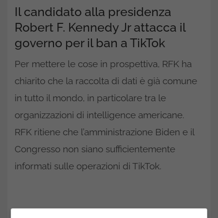
Il candidato alla presidenza
Robert F. Kennedy Jr attacca il
governo per il ban a TikTok
Per mettere le cose in prospettiva, RFK ha
chiarito che la raccolta di dati è già comune
in tutto il mondo, in particolare tra le
organizzazioni di intelligence americane.
RFK ritiene che l’amministrazione Biden e il
Congresso non siano sufficientemente
informati sulle operazioni di TikTok.