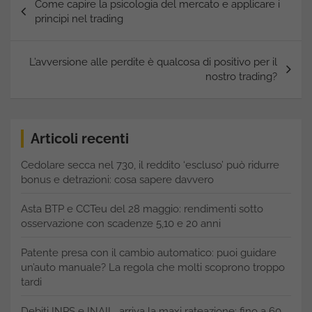
Come capire la psicologia del mercato e applicare i
articoli
principi nel trading
L’avversione alle perdite è qualcosa di positivo per il
nostro trading?
Articoli recenti
Cedolare secca nel 730, il reddito ‘escluso’ può ridurre
bonus e detrazioni: cosa sapere davvero
Asta BTP e CCTeu del 28 maggio: rendimenti sotto
osservazione con scadenze 5,10 e 20 anni
Patente presa con il cambio automatico: puoi guidare
un’auto manuale? La regola che molti scoprono troppo
tardi
Debiti INPS e INAIL, arriva la maxi rateazione: fino a 60