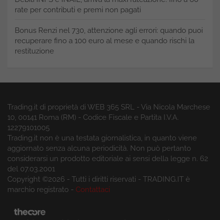
rate per contributi e premi non pagati
Bonus Renzi nel 730, attenzione agli errori: quando puoi
recuperare fino a 100 euro al mese e quando rischi la
restituzione
Trading.it di proprietà di WEB 365 SRL - Via Nicola Marchese
10, 00141 Roma (RM) - Codice Fiscale e Partita I.V.A.
12279101005
Trading.it non è una testata giornalistica, in quanto viene
aggiornato senza alcuna periodicità. Non può pertanto
considerarsi un prodotto editoriale ai sensi della legge n. 62
del 07.03.2001
Copyright ©2026 - Tutti i diritti riservati - TRADING.IT è
marchio registrato -
Contattaci