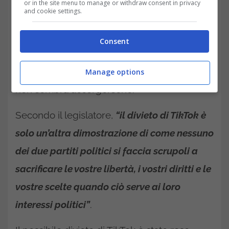
or in the site menu to manage or withdraw consent in privacy
and cookie settings.
Molti dei giovani utenti dell’applicazione
hanno utilizzato il servizio di condivisione
Consent
video come piattaforma per le loro attività
commerciali, ma RFK sostiene che il governo
Manage options
non sembra accorgersene.
Secondo il legislatore,
“il divieto di TikTok è
solo un’altra dimostrazione di come nessuno
dei due partiti politici si faccia scrupoli a
sacrificare le vostre libertà, i vostri diritti e le
vostre scelte quando ciò serve ai loro
interessi politici”
.