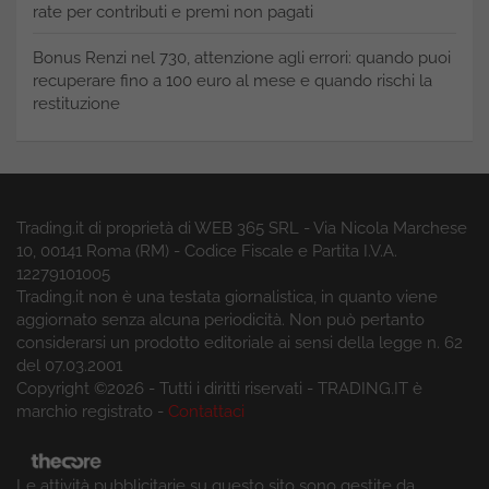
rate per contributi e premi non pagati
Bonus Renzi nel 730, attenzione agli errori: quando puoi
recuperare fino a 100 euro al mese e quando rischi la
restituzione
Trading.it di proprietà di WEB 365 SRL - Via Nicola Marchese
10, 00141 Roma (RM) - Codice Fiscale e Partita I.V.A.
12279101005
Trading.it non è una testata giornalistica, in quanto viene
aggiornato senza alcuna periodicità. Non può pertanto
considerarsi un prodotto editoriale ai sensi della legge n. 62
del 07.03.2001
Copyright ©2026 - Tutti i diritti riservati - TRADING.IT è
marchio registrato -
Contattaci
Le attività pubblicitarie su questo sito sono gestite da