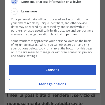
Store and/or access information on a device
Learn more
Your personal data will be processed and information from
Per definire la revisione di invalidità,
your device (cookies, unique identifiers, and other device
data) may be stored by, accessed by and shared with 319
sordità, cecità, handicap o disabilità;
partners, or used specifically by this site. We and our partners
may use precise geolocation data.
List of partners.
Some vendors may process your personal data on the basis
Per definire gli atti di prima istanza;
of legitimate interest, which you can object to by managing
your options below. Look for a link at the bottom of this page
or in the site menu to manage or withdraw consent in privacy
Per definire un aggravamento della
and cookie settings.
posizione;
Consent
Per le domande in attesa di valutazione.
Manage options
Così facendo l’Istituto mette in prima
linea, la possibilità di rendere il servizio di
riconoscimento dell’Invalidità civile