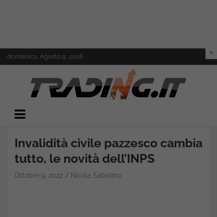
Skip
domenica, Agosto 9, 2026
to
content
Il mondo del trading online
Trading.it
Invalidità civile pazzesco cambia
tutto, le novità dell’INPS
Ottobre 9, 2022
Nicola Sabatino