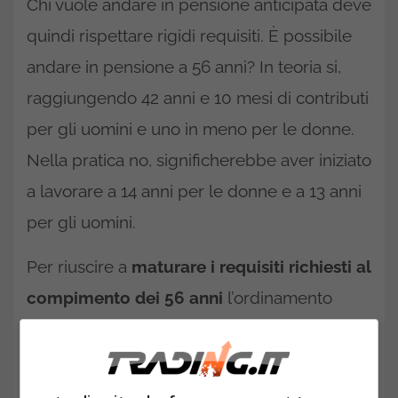
Chi vuole andare in pensione anticipata deve
quindi rispettare rigidi requisiti. È possibile
andare in pensione a 56 anni? In teoria si,
raggiungendo 42 anni e 10 mesi di contributi
per gli uomini e uno in meno per le donne.
Nella pratica no, significherebbe aver iniziato
a lavorare a 14 anni per le donne e a 13 anni
per gli uomini.
Per riuscire a
maturare i requisiti richiesti al
compimento dei 56 anni
l’ordinamento
italiano permette alcune via di fuga; possono
accedere alla pensione le persone di 56 anni
che non sono più nella condizione di poter