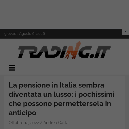
Skip
giovedì, Agosto 6, 2026
to
content
Il mondo del trading online
Trading.it
La pensione in Italia sembra
diventata un lusso: i pochissimi
che possono permettersela in
anticipo
Ottobre 12, 2022
Andrea Carta