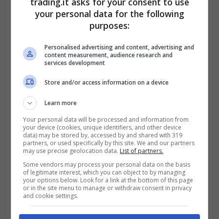
trading.it asks for your consent to use
your personal data for the following
lavorare, che siano donne e abbiano una
purposes:
invalidità almeno al 80%.
Personalised advertising and content, advertising and
content measurement, audience research and
services development
Store and/or access information on a device
Learn more
Your personal data will be processed and information from
your device (cookies, unique identifiers, and other device
data) may be stored by, accessed by and shared with 319
partners, or used specifically by this site. We and our partners
may use precise geolocation data.
List of partners.
Some vendors may process your personal data on the basis
of legitimate interest, which you can object to by managing
your options below. Look for a link at the bottom of this page
Pensione anticipata ai 56 anni; in
or in the site menu to manage or withdraw consent in privacy
and cookie settings.
Italia non è una fortuna