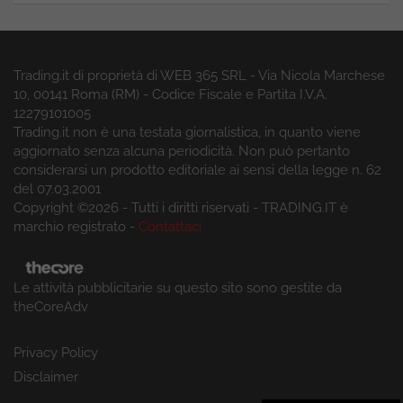
Trading.it di proprietà di WEB 365 SRL - Via Nicola Marchese
10, 00141 Roma (RM) - Codice Fiscale e Partita I.V.A.
12279101005
Trading.it non è una testata giornalistica, in quanto viene
aggiornato senza alcuna periodicità. Non può pertanto
considerarsi un prodotto editoriale ai sensi della legge n. 62
del 07.03.2001
Copyright ©2026 - Tutti i diritti riservati - TRADING.IT è
marchio registrato -
Contattaci
Le attività pubblicitarie su questo sito sono gestite da
theCoreAdv
Privacy Policy
Disclaimer