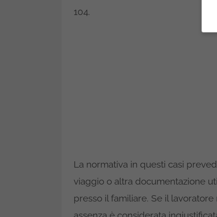
104.
La normativa in questi casi preved
viaggio o altra documentazione uti
presso il familiare. Se il lavorato
assenza è considerata ingiustificat