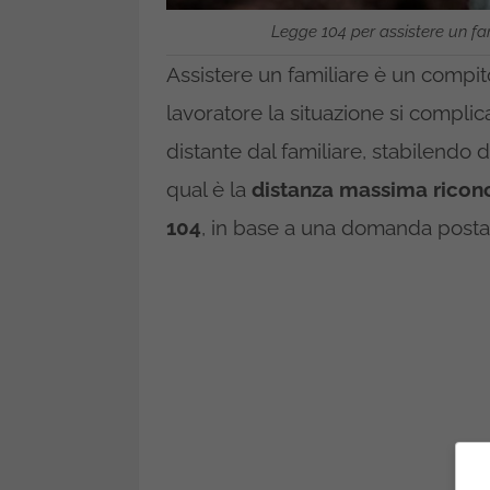
Legge 104 per assistere un fa
Assistere un familiare è un compit
lavoratore la situazione si complic
distante dal familiare, stabilendo
qual è la
distanza massima ricon
104
, in base a una domanda posta d