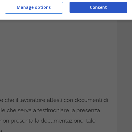
Manage options
Consent
e che il lavoratore attesti con documenti di
le che serva a testimoniare la presenza
re non presenta la documentazione, tale
a.