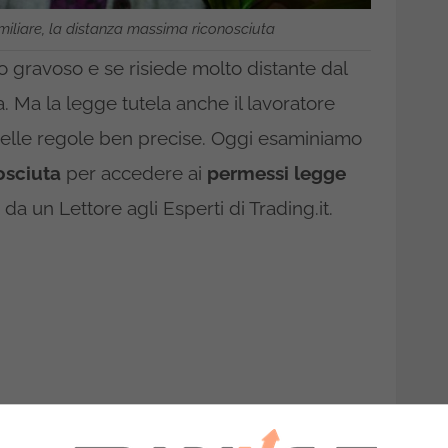
miliare, la distanza massima riconosciuta
o gravoso e se risiede molto distante dal
a. Ma la legge tutela anche il lavoratore
 delle regole ben precise. Oggi esaminiamo
osciuta
per accedere ai
permessi legge
a un Lettore agli Esperti di Trading.it.