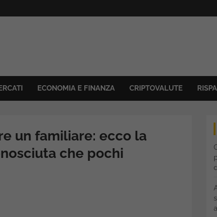
ERCATI
ECONOMIA E FINANZA
CRIPTOVALUTE
RISP
e un familiare: ecco la
C
onosciuta che pochi
p
s
a