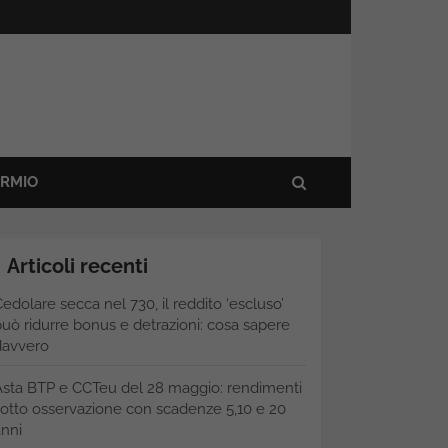
ARMIO
Articoli recenti
edolare secca nel 730, il reddito ‘escluso’
uò ridurre bonus e detrazioni: cosa sapere
davvero
Asta BTP e CCTeu del 28 maggio: rendimenti
otto osservazione con scadenze 5,10 e 20
nni