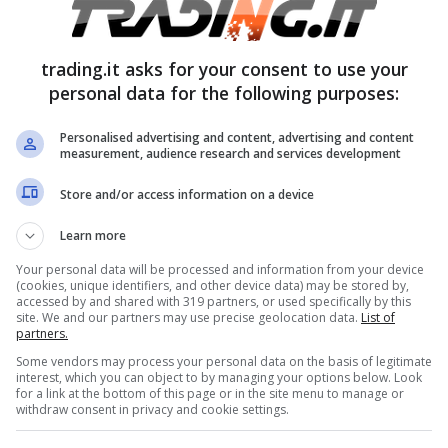
trading.it asks for your consent to use your
ere un familiare: ecco la
personal data for the following purposes:
iconosciuta
Personalised advertising and content, advertising and content
measurement, audience research and services development
liare con
handicap grave
ai sensi della
Store and/or access information on a device
o a fruire di tre giorni di permesso al mese.
Learn more
e ad ore, ad esempio due ore al giorno per
Your personal data will be processed and information from your device
 inferiore alle sei ore, il permesso al giorno si
(cookies, unique identifiers, and other device data) may be stored by,
accessed by and shared with 319 partners, or used specifically by this
site. We and our partners may use precise geolocation data.
List of
partners.
Some vendors may process your personal data on the basis of legitimate
massima per assentarsi dal lavoro, per
interest, which you can object to by managing your options below. Look
for a link at the bottom of this page or in the site menu to manage or
 chilometri. Però, il lavoratore se dista più di
withdraw consent in privacy and cookie settings.
ssiste, ha sempre diritto ai permessi legge