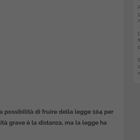
P
g
m
D
f
p
B
q
m
possibilità di fruire della legge 104 per
lità grave è la distanza, ma la legge ha