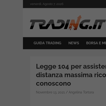
Skip
venerdì, Agosto 7, 2026
to
content
Il mondo del trading online
Trading.it
GUIDA TRADING
NEWS
BORSA E M
Legge 104 per assister
distanza massima ric
conoscono
Novembre 13, 2021
Angelina Tortora