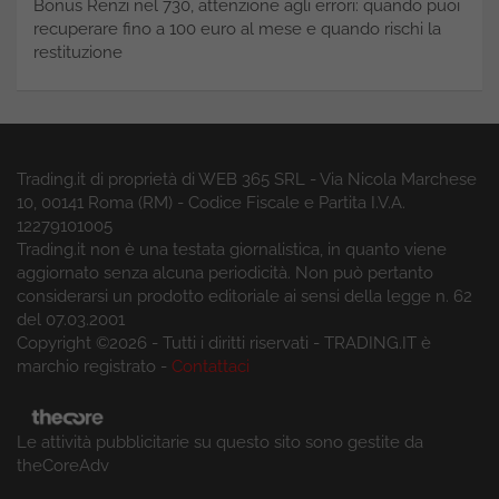
Bonus Renzi nel 730, attenzione agli errori: quando puoi
recuperare fino a 100 euro al mese e quando rischi la
restituzione
Trading.it di proprietà di WEB 365 SRL - Via Nicola Marchese
10, 00141 Roma (RM) - Codice Fiscale e Partita I.V.A.
12279101005
Trading.it non è una testata giornalistica, in quanto viene
aggiornato senza alcuna periodicità. Non può pertanto
considerarsi un prodotto editoriale ai sensi della legge n. 62
del 07.03.2001
Copyright ©2026 - Tutti i diritti riservati - TRADING.IT è
marchio registrato -
Contattaci
Le attività pubblicitarie su questo sito sono gestite da
theCoreAdv