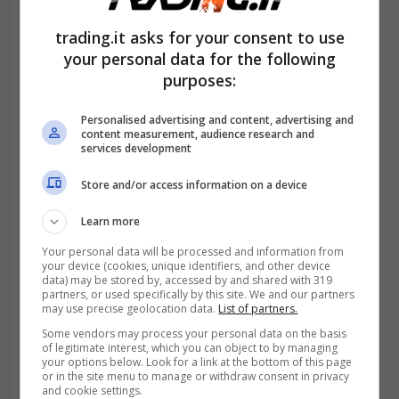
accompagnamento,
qualora richiesto, tale
misura è concessa a coloro che abbiano una
trading.it asks for your consent to use
your personal data for the following
invalidità totale, ovvero pari al
100%
e che
purposes:
abbiamo dunque bisogno di un aiuto, un
Personalised advertising and content, advertising and
accompagnatore, o che siano incapaci di
content measurement, audience research and
services development
compiere azione quotidiane, spiega
Store and/or access information on a device
thwam.net.
Learn more
Qualora vi siano i
requisiti
stabiliti, ai cittadini
Your personal data will be processed and information from
spetta tale possibilità.
your device (cookies, unique identifiers, and other device
data) may be stored by, accessed by and shared with 319
partners, or used specifically by this site. We and our partners
may use precise geolocation data.
List of partners.
Some vendors may process your personal data on the basis
of legitimate interest, which you can object to by managing
your options below. Look for a link at the bottom of this page
or in the site menu to manage or withdraw consent in privacy
and cookie settings.