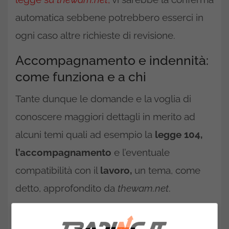
automatica sebbene potrebbero esserci in
ogni caso altre richieste di revisione.
Accompagnamento e indennità:
come funziona e a chi
Tante dunque le domande e la voglia di
conoscere maggiori dettagli in merito ad
alcuni temi quali ad esempio la
legge 104,
l’accompagnamento
e l’eventuale
compatibilità con il
lavoro,
un tema, come
detto, approfondito da
thewam.net
.
Per quel che riguarda
l’indennità di