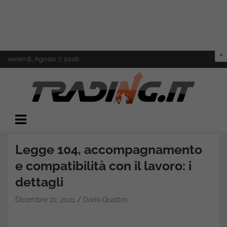
Skip
venerdì, Agosto 7, 2026
to
content
Il mondo del trading online
Trading.it
Legge 104, accompagnamento
e compatibilità con il lavoro: i
dettagli
Dicembre 22, 2021
Dario Quattro