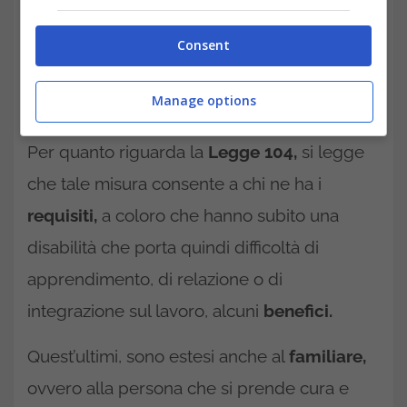
Consent
Manage options
Per quanto riguarda la
Legge 104,
si legge
che tale misura consente a chi ne ha i
requisiti,
a coloro che hanno subito una
disabilità che porta quindi difficoltà di
apprendimento, di relazione o di
integrazione sul lavoro, alcuni
benefici.
Quest’ultimi, sono estesi anche al
familiare,
ovvero alla persona che si prende cura e