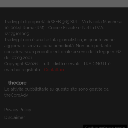
Trading.it di proprietà di WEB 365 SRL - Via Nicola Marchese
10, 00141 Roma (RM) - Codice Fiscale e Partita I.V.A.
12279101005
Trading.it non è una testata giornalistica, in quanto viene
aggiornato senza alcuna periodicità. Non può pertanto
considerarsi un prodotto editoriale ai sensi della legge n. 62
del 07.03.2001
Copyright ©2026 - Tutti i diritti riservati - TRADING.IT è
marchio registrato -
Contattaci
Le attività pubblicitarie su questo sito sono gestite da
theCoreAdv
Privacy Policy
Disclaimer
Gestione preferenze cookie