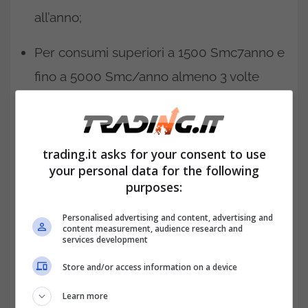
all’anno;
Per consumi superiori a 1500 Smc7anno e
fino a 5000 Smc/anno almeno 3 volte
all’anno;
Per consumi maggiori ai 5000 Smc/anno
trading.it asks for your consent to use
almeno 1 volta al mese.
your personal data for the following
purposes:
Personalised advertising and content, advertising and
content measurement, audience research and
services development
Store and/or access information on a device
Learn more