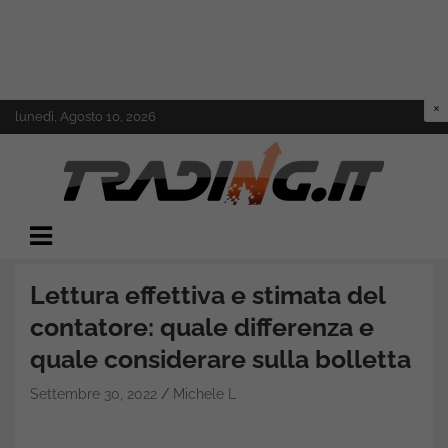
Skip
lunedì, Agosto 10, 2026
to
content
Il mondo del trading online
Trading.it
Lettura effettiva e stimata del
contatore: quale differenza e
quale considerare sulla bolletta
Settembre 30, 2022
Michele L