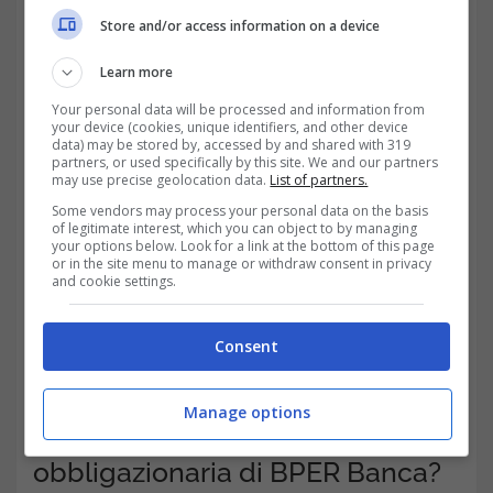
annuale dell’obbligazione di BPER Banca è
Store and/or access information on a device
stata fissata al 6,125%, con un prezzo di
Learn more
emissione di 99,847%.
Your personal data will be processed and information from
your device (cookies, unique identifiers, and other device
data) may be stored by, accessed by and shared with 319
partners, or used specifically by this site. We and our partners
may use precise geolocation data.
List of partners.
Some vendors may process your personal data on the basis
of legitimate interest, which you can object to by managing
your options below. Look for a link at the bottom of this page
or in the site menu to manage or withdraw consent in privacy
and cookie settings.
Consent
Manage options
Quanto è sicura l’emissione
obbligazionaria di BPER Banca?