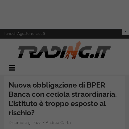
Skip
lunedì, Agosto 10, 2026
to
content
Il mondo del trading online
Trading.it
Nuova obbligazione di BPER
Banca con cedola straordinaria.
L’istituto è troppo esposto al
rischio?
Dicembre 5, 2022
Andrea Carta