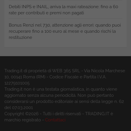
Debiti INPS e INAIL, arriva la maxi rateazione: fino a 60
rate per contributi e premi non pagati
Bonus Renzi nel 730, attenzione agli errori: quando puoi
recuperare fino a 100 euro al mese e quando rischi la
restituzione
Trading.it di proprietà di WEB 365 SRL - Via Nicola Marchese
10, 00141 Roma (RM) - Codice Fiscale e Partita I.V.A.
12279101005
Trading.it non è una testata giornalistica, in quanto viene
aggiornato senza alcuna periodicità. Non può pertanto
considerarsi un prodotto editoriale ai sensi della legge n. 62
del 07.03.2001
Copyright ©2026 - Tutti i diritti riservati - TRADING.IT è
marchio registrato -
Contattaci