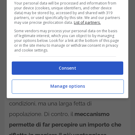
Your personal data will be processed and information from
your device (cookies, unique identifiers, and other device
data) may be stored by, accessed by and shared with 319
È un approccio logico, ma inedito, perché se
partners, or used specifically by this site. We and our partners
may use precise geolocation data.
List of partners.
lo si considera appieno,
risulta evidente il
Some vendors may process your personal data on the basis
ragionamento di rispettare e accogliere le
of legitimate interest, which you can object to by managing
your options below. Look for a link at the bottom of this page
or in the site menu to manage or withdraw consent in privacy
esigenze che causano disagio alla
and cookie settings.
collettività.
Non è sempre colpa del
lavoratore, ma è complice un mercato del
Consent
lavoro instabile e altamente precario.
Manage options
Non è una nicchia a trovarsi in queste
condizioni, ma una larga fetta di
popolazione. Di contro, il
meccanismo
permette di far percepire un importo che