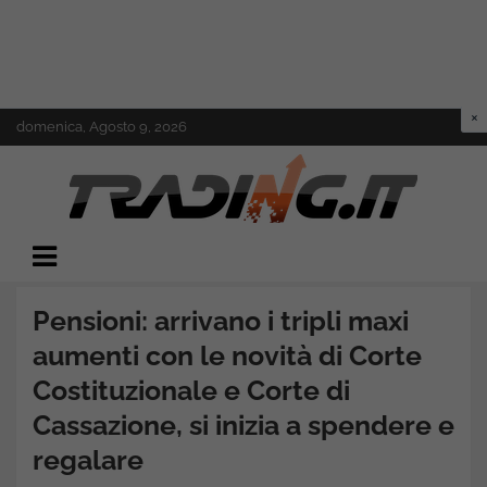
Skip
domenica, Agosto 9, 2026
to
content
Il mondo del trading online
Trading.it
Pensioni: arrivano i tripli maxi
aumenti con le novità di Corte
Costituzionale e Corte di
Cassazione, si inizia a spendere e
regalare