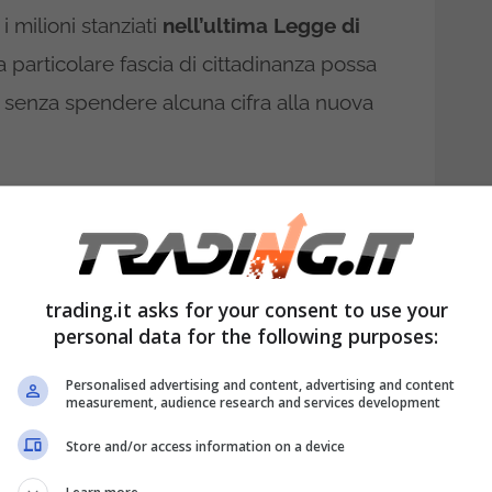
i milioni stanziati
nell’ultima Legge di
 particolare fascia di cittadinanza possa
senza spendere alcuna cifra alla nuova
ttadini che non hanno ancora acquistato il
do anche del recente bonus istituito nei
o di reddito e più di 70 anni di età la
trading.it asks for your consent to use your
parte di Poste italiane. A questo punto il
personal data for the following purposes:
pria disponibilità
all’azienda, attraverso
Personalised advertising and content, advertising and content
ilizzando la piattaforma preposta.
measurement, audience research and services development
to un appuntamento in cui un addetto di
Store and/or access information on a device
lio il decoder alla persona indicata. La