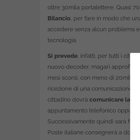
oltre 30mila portalettere. Quasi 70 
Bilancio
, per fare in modo che una
accedere senza alcun problema e 
tecnologia.
Si prevede
, infatti, per tutti i ci
nuovo decoder, magari approfittan
mesi scorsi, con meno di 20mila eur
ricezione di una comunicazione da 
cittadino dovrà
comunicare la pro
appuntamento telefonico oppure ut
Successivamente quindi sarà fissa
Poste italiane consegnerà a domici