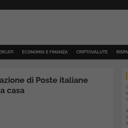
ERCATI
ECONOMIA E FINANZA
CRIPTOVALUTE
RISP
zione di Poste italiane
C
 a casa
p
s
a