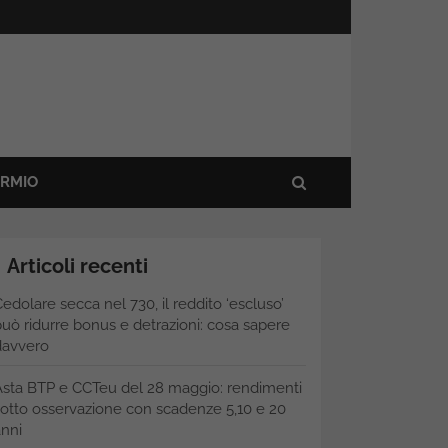
ARMIO
Articoli recenti
edolare secca nel 730, il reddito ‘escluso’
uò ridurre bonus e detrazioni: cosa sapere
davvero
Asta BTP e CCTeu del 28 maggio: rendimenti
otto osservazione con scadenze 5,10 e 20
nni