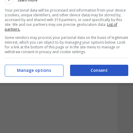
Learn more
asciare
il segno tra gli italiani
con tutti i
Your personal data will be processed and information from your device
(cookies, unique identifiers, and other device data) may be stored by,
accessed by and shared with 319 partners, or used specifically by this
site. We and our partners may use precise geolocation data.
List of
cisione di Poste italiane
partners.
Some vendors may process your personal data on the basis of legitimate
igenze dei cittadini
interest, which you can object to by managing your options below. Look
for a link at the bottom of this page or in the site menu to manage or
withdraw consent in privacy and cookie settings.
Manage options
Consent