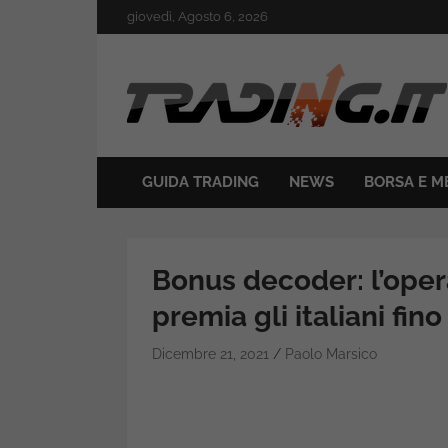
Skip
giovedì, Agosto 6, 2026
to
content
Il mondo del trading online
Trading.it
GUIDA TRADING
NEWS
BORSA E M
Bonus decoder: l’opera
premia gli italiani fino
Dicembre 21, 2021
Paolo Marsico