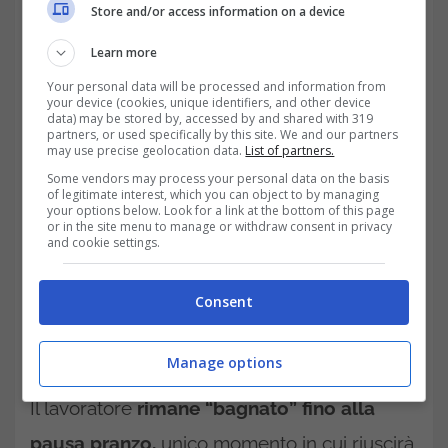
Store and/or access information on a device
Learn more
Your personal data will be processed and information from
your device (cookies, unique identifiers, and other device
data) may be stored by, accessed by and shared with 319
partners, or used specifically by this site. We and our partners
may use precise geolocation data.
List of partners.
Some vendors may process your personal data on the basis
of legitimate interest, which you can object to by managing
your options below. Look for a link at the bottom of this page
or in the site menu to manage or withdraw consent in privacy
and cookie settings.
Risarcimento per chi ha difficoltà
Consent
ad andare in bagno durante il
lavoro
Manage options
Il lavoratore
rimane “bagnato” fino alla
pausa pranzo,
unico momento in cui riuscirà