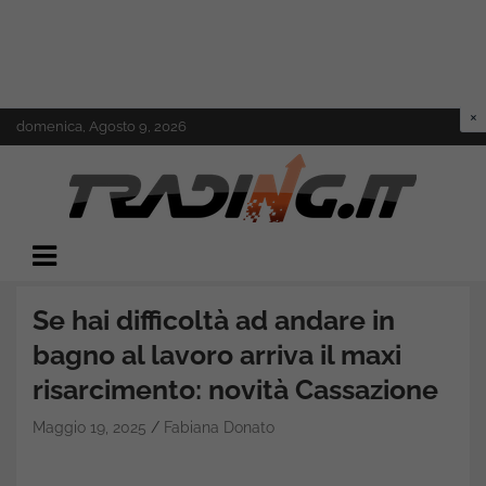
Skip
domenica, Agosto 9, 2026
to
content
Il mondo del trading online
Trading.it
Se hai difficoltà ad andare in
bagno al lavoro arriva il maxi
risarcimento: novità Cassazione
Maggio 19, 2025
Fabiana Donato