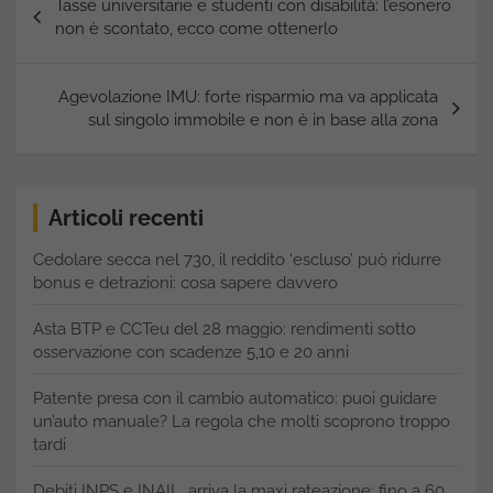
Tasse universitarie e studenti con disabilità: l’esonero
articoli
non è scontato, ecco come ottenerlo
Agevolazione IMU: forte risparmio ma va applicata
sul singolo immobile e non è in base alla zona
Articoli recenti
Cedolare secca nel 730, il reddito ‘escluso’ può ridurre
bonus e detrazioni: cosa sapere davvero
Asta BTP e CCTeu del 28 maggio: rendimenti sotto
osservazione con scadenze 5,10 e 20 anni
Patente presa con il cambio automatico: puoi guidare
un’auto manuale? La regola che molti scoprono troppo
tardi
Debiti INPS e INAIL, arriva la maxi rateazione: fino a 60