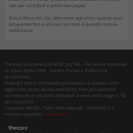
rate per contributi e premi non pagati
Bonus Renzi nel 730, attenzione agli errori: quando puoi
recuperare fino a 100 euro al mese e quando rischi la
restituzione
Trading.it di proprietà di WEB 365 SRL - Via Nicola Marchese
10, 00141 Roma (RM) - Codice Fiscale e Partita I.V.A.
12279101005
Trading.it non è una testata giornalistica, in quanto viene
aggiornato senza alcuna periodicità. Non può pertanto
considerarsi un prodotto editoriale ai sensi della legge n. 62
del 07.03.2001
Copyright ©2026 - Tutti i diritti riservati - TRADING.IT è
marchio registrato -
Contattaci