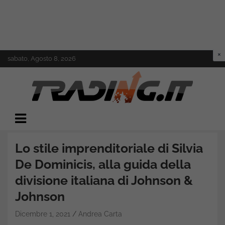
Skip
sabato, Agosto 8, 2026
to
content
Il mondo del trading online
Trading.it
Lo stile imprenditoriale di Silvia
De Dominicis, alla guida della
divisione italiana di Johnson &
Johnson
Dicembre 1, 2021
Andrea Carta