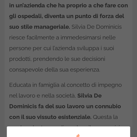
in un’azienda che ha proprio a che fare con
gli ospedali, diventa un punto di forza del
suo stile manageriale.
Silvia De Dominicis
riesce facilmente a immedesimarsi nelle
persone per cui l’azienda sviluppa i suoi
prodotti, prendendo le sue decisioni
consapevole della sua esperienza.
Educata in famiglia al concetto di impegno
nel lavoro e nella società,
Silvia De
Dominicis fa del suo lavoro un connubio
con il suo vissuto esistenziale.
Questa la
rende volenterosa di rendere il suo servizio