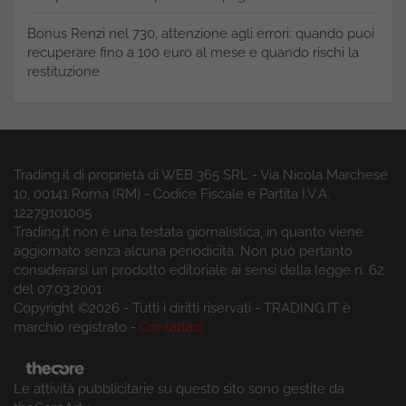
Bonus Renzi nel 730, attenzione agli errori: quando puoi
recuperare fino a 100 euro al mese e quando rischi la
restituzione
Trading.it di proprietà di WEB 365 SRL - Via Nicola Marchese
10, 00141 Roma (RM) - Codice Fiscale e Partita I.V.A.
12279101005
Trading.it non è una testata giornalistica, in quanto viene
aggiornato senza alcuna periodicità. Non può pertanto
considerarsi un prodotto editoriale ai sensi della legge n. 62
del 07.03.2001
Copyright ©2026 - Tutti i diritti riservati - TRADING.IT è
marchio registrato -
Contattaci
Le attività pubblicitarie su questo sito sono gestite da