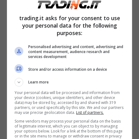
un modo per crescere nel settore e
migliorare l’azienda. De Dominicis
a partire
trading.it asks for your consent to use
dall’ambito finanziario, ricopre così ruoli di
your personal data for the following
purposes:
crescente responsabilità
a livello nazionale
e internazionale, nelle aree operations,
Personalised advertising and content, advertising and
content measurement, audience research and
vendite e marketing.
services development
Store and/or access information on a device
Learn more
Your personal data will be processed and information from
your device (cookies, unique identifiers, and other device
data) may be stored by, accessed by and shared with 319
partners, or used specifically by this site. We and our partners
may use precise geolocation data.
List of partners.
Some vendors may process your personal data on the basis
of legitimate interest, which you can object to by managing
your options below. Look for a link at the bottom of this page
or in the site menu to manage or withdraw consent in privacy