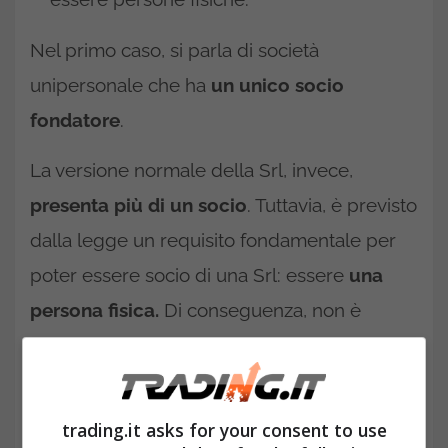
Nel primo caso, si parla di società
unipersonale che ha
un unico socio
fondatore
.
La versione normale della Srl, invece,
presenta più di un socio
. Tuttavia, è previsto
dalla legge un requisito fondamentale per
poter essere socio di una Srl: essere
una
persona fisica.
Di conseguenza, non è
ammessa alcuna personalità giuridica, come
un fondo d’investimento o una società
esterna.
trading.it asks for your consent to use