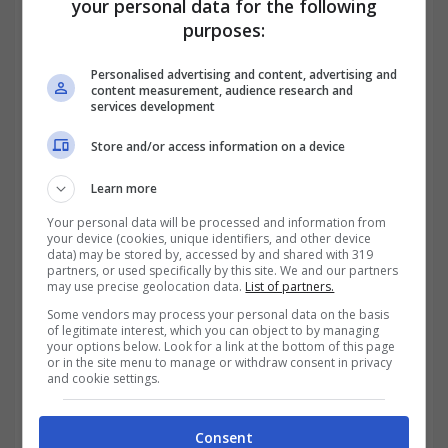
your personal data for the following
purposes:
Personalised advertising and content, advertising and
content measurement, audience research and
services development
Store and/or access information on a device
Learn more
Your personal data will be processed and information from
your device (cookies, unique identifiers, and other device
data) may be stored by, accessed by and shared with 319
partners, or used specifically by this site. We and our partners
Cosa sapere prima di aprire una
may use precise geolocation data.
List of partners.
Srl?
Some vendors may process your personal data on the basis
of legitimate interest, which you can object to by managing
your options below. Look for a link at the bottom of this page
Per
costituire una Srl
è necessario essere
or in the site menu to manage or withdraw consent in privacy
and cookie settings.
ben informati sui vantaggi e sui doveri
relativi a questa forma giuridica prevista
Consent