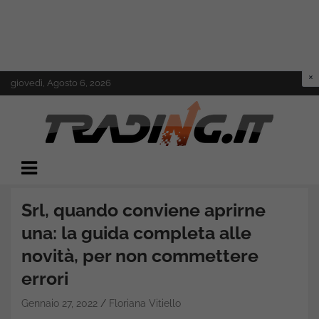
Skip
giovedì, Agosto 6, 2026
to
content
Il mondo del trading online
Trading.it
Srl, quando conviene aprirne
una: la guida completa alle
novità, per non commettere
errori
Gennaio 27, 2022
Floriana Vitiello