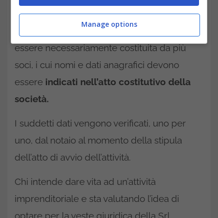
dalla legge.
Manage options
Una Società a responsabilità limitata
deve
essere necessariamente costituita da più
soci, i cui nomi e dati anagrafici devono
essere
indicati nell’atto costitutivo della
società.
I suddetti dati vengono verificati, uno per
uno, dal notaio al momento della stipula
dell’atto di avvio dell’attività.
Chi intende dare vita ad un’attività
imprenditoriale e sta valutando l’idea di
optare per la veste giuridica della Srl