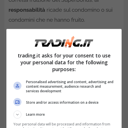
responsabilità
ricade sul condomino o sui
condomini che ne hanno fruito.
Da considerare che la normativa sul
Superbonus ha numerose criticità e
l’Agenzia delle Entrate costantemente
trading.it asks for your consent to use
your personal data for the following
pubblica chiarimenti con le risposte a
purposes:
interpello. Quando la normativa comporta
Personalised advertising and content, advertising and
continue modifiche nella sua applicazione, si
content measurement, audience research and
services development
configura tra le cause di “
non punibilità
”.
Store and/or access information on a device
Superbonus 110% e condominio: paradosso
dell’Agenzia delle Entrate
Learn more
Your personal data will be processed and information from