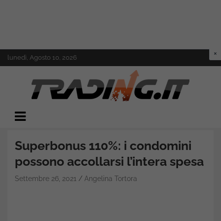
Skip
lunedì, Agosto 10, 2026
to
content
Il mondo del trading online
Trading.it
Superbonus 110%: i condomini
possono accollarsi l’intera spesa
Settembre 26, 2021
Angelina Tortora