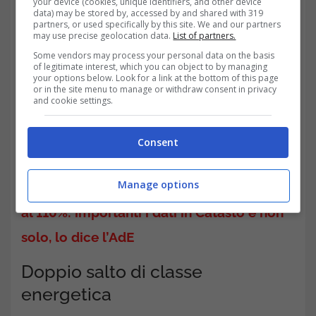
your device (cookies, unique identifiers, and other device
data) may be stored by, accessed by and shared with 319
partners, or used specifically by this site. We and our partners
may use precise geolocation data.
List of partners.
Some vendors may process your personal data on the basis
of legitimate interest, which you can object to by managing
your options below. Look for a link at the bottom of this page
or in the site menu to manage or withdraw consent in privacy
and cookie settings.
Consent
Manage options
LEGGI ANCHE>>>
Superbonus e detrazione
al 110%: importanti i dati in Catasto e non
solo, lo dice l’AdE
Doppio salto di classe
energetica