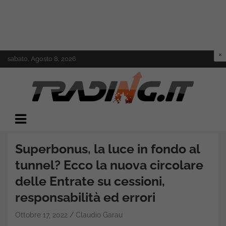
Skip
sabato, Agosto 8, 2026
to
content
Il mondo del trading online
Trading.it
Superbonus, la luce in fondo al
tunnel? Ecco la nuova circolare
delle Entrate su cessioni,
responsabilità ed errori
Ottobre 17, 2022
Claudio Garau