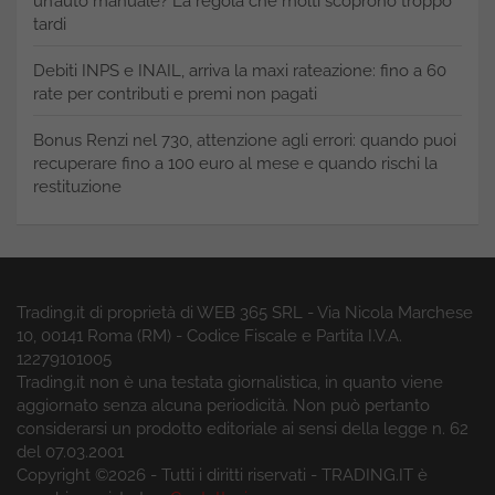
un’auto manuale? La regola che molti scoprono troppo
tardi
Debiti INPS e INAIL, arriva la maxi rateazione: fino a 60
rate per contributi e premi non pagati
Bonus Renzi nel 730, attenzione agli errori: quando puoi
recuperare fino a 100 euro al mese e quando rischi la
restituzione
Trading.it di proprietà di WEB 365 SRL - Via Nicola Marchese
10, 00141 Roma (RM) - Codice Fiscale e Partita I.V.A.
12279101005
Trading.it non è una testata giornalistica, in quanto viene
aggiornato senza alcuna periodicità. Non può pertanto
considerarsi un prodotto editoriale ai sensi della legge n. 62
del 07.03.2001
Copyright ©2026 - Tutti i diritti riservati - TRADING.IT è