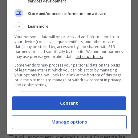
services development
Store and/or access information on a device
Learn more
Your personal data will be processed and information from
your device (cookies, unique identifiers, and other device
data) may be stored by, accessed by and shared with 319
partners, or used specifically by this site. We and our partners
may use precise geolocation data.
List of partners.
Some vendors may process your personal data on the basis
of legitimate interest, which you can object to by managing
your options below. Look for a link at the bottom of this page
or in the site menu to manage or withdraw consent in privacy
and cookie settings.
Altri punti controversi sul
Superbonus affrontati dalla
Consent
circolare n. 33 del 2022 delle
Manage options
Entrate
Tra gli argomenti delicati su cui l’Agenzia ha