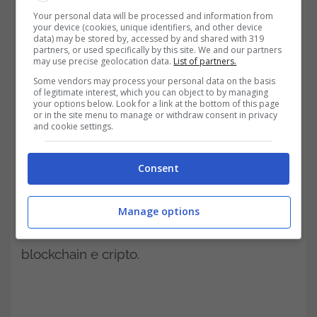
Your personal data will be processed and information from
your device (cookies, unique identifiers, and other device
data) may be stored by, accessed by and shared with 319
partners, or used specifically by this site. We and our partners
may use precise geolocation data.
List of partners.
Some vendors may process your personal data on the basis
of legitimate interest, which you can object to by managing
your options below. Look for a link at the bottom of this page
or in the site menu to manage or withdraw consent in privacy
and cookie settings.
Lubin è tra le altre cose il fondatore e il
Consent
leader di
ConsenSys
, uno studio di
produzione software con sede a Brooklyn,
Manage options
che ha come primo cliente il mondo
blockchain e cripto.