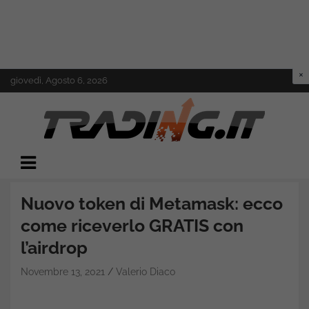
Skip
giovedì, Agosto 6, 2026
to
content
Il mondo del trading online
Trading.it
Nuovo token di Metamask: ecco
come riceverlo GRATIS con
l’airdrop
Novembre 13, 2021
Valerio Diaco