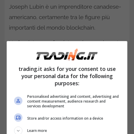
Joseph Lubin è un imprenditore canadese-
americano, certamente tra le figure più
importanti del mondo blockchain.
Ha fondato e co-fondato un impressionante
numero di compagnie in campo tecnologico,
sviluppo software e servizi legati alla
trading.it asks for your consent to use
blockchain. Tra queste spiccano
EthSuisse
your personal data for the following
purposes:
con sede in Svizzera, con la quale ha
contribuito in modo importantissimo alla
Personalised advertising and content, advertising and
content measurement, audience research and
creazione di
Ethereum
.
services development
Store and/or access information on a device
Learn more