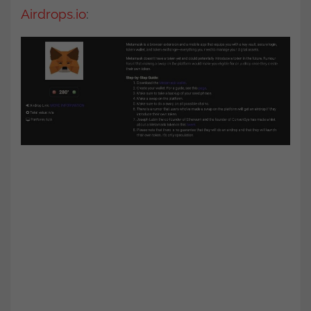
Airdrops.io
: