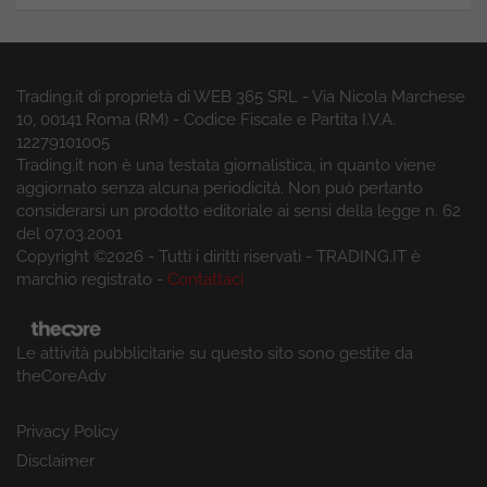
Trading.it di proprietà di WEB 365 SRL - Via Nicola Marchese
10, 00141 Roma (RM) - Codice Fiscale e Partita I.V.A.
12279101005
Trading.it non è una testata giornalistica, in quanto viene
aggiornato senza alcuna periodicità. Non può pertanto
considerarsi un prodotto editoriale ai sensi della legge n. 62
del 07.03.2001
Copyright ©2026 - Tutti i diritti riservati - TRADING.IT è
marchio registrato -
Contattaci
Le attività pubblicitarie su questo sito sono gestite da
theCoreAdv
Privacy Policy
Disclaimer