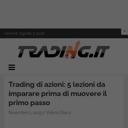
Skip
venerdì, Agosto 7, 2026
to
content
Il mondo del trading online
Trading.it
Trading di azioni: 5 lezioni da
imparare prima di muovere il
primo passo
Novembre 1, 2023
Valerio Diaco