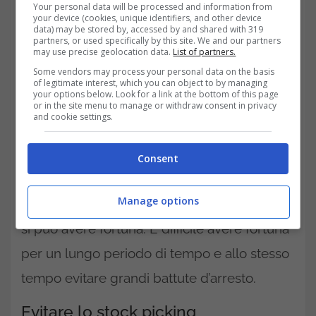
Your personal data will be processed and information from
your device (cookies, unique identifiers, and other device
investimenti”
.
data) may be stored by, accessed by and shared with 319
partners, or used specifically by this site. We and our partners
may use precise geolocation data.
List of partners.
Per questo motivo, non è raro che gli
Some vendors may process your personal data on the basis
individui abbiano una visione
of legitimate interest, which you can object to by managing
your options below. Look for a link at the bottom of this page
eccessivamente ottimistica del tipo di
or in the site menu to manage or withdraw consent in privacy
and cookie settings.
rendimento che potrebbero ottenere
investendo nel mercato azionario.In altri casi,
Consent
invece, si mescolano talento e fortuna.
Manage options
Quando si scelgono azioni specifiche, a volte
si può avere fortuna. È difficile avere fortuna
per un lungo periodo di tempo e allo stesso
tempo evitare grandi battute d’arresto.
Evitare lo stock picking