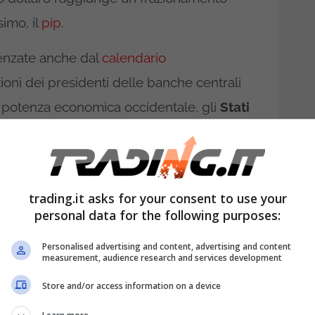
imo, il
pip
.
uenzate anche dal
calendario
ioni dei presidenti delle banche centrali
 potenza economica occidentale, gli
Stati
ale
per definire il prezzo di ogni cambio
trading.it asks for your consent to use your
personal data for the following purposes:
Personalised advertising and content, advertising and content
measurement, audience research and services development
Store and/or access information on a device