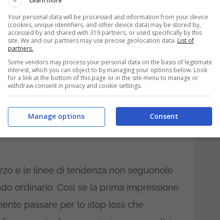
Learn more
Your personal data will be processed and information from your device
(cookies, unique identifiers, and other device data) may be stored by,
accessed by and shared with 319 partners, or used specifically by this
site. We and our partners may use precise geolocation data.
List of
lo stop loss è possibile
solamente se le
partners.
so della leva finanziaria e il nostro
Some vendors may process your personal data on the basis of legitimate
interest, which you can object to by managing your options below. Look
e da sopportare le escursioni di prezzo che
for a link at the bottom of this page or in the site menu to manage or
withdraw consent in privacy and cookie settings.
gli 80 pip fino a estremi di 120 pip.
Manage options
Consent
nviolabile. Non
prezzo e le linee di tendenza non seguonole
ondo ordinario. Così se la prima impressione
ente passare per lo stop loss che