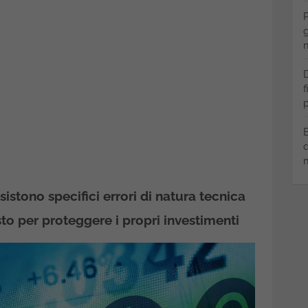
P
g
m
D
f
p
B
q
m
istono specifici errori di natura tecnica
to per proteggere i propri investimenti