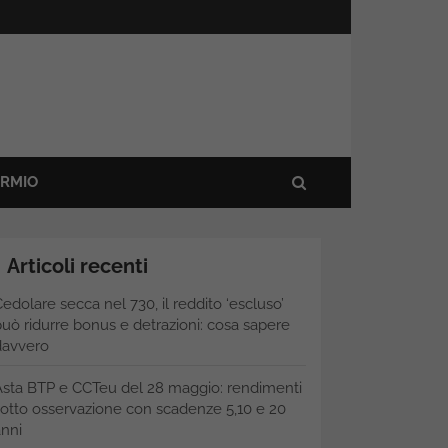
ARMIO
Articoli recenti
edolare secca nel 730, il reddito ‘escluso’
uò ridurre bonus e detrazioni: cosa sapere
davvero
Asta BTP e CCTeu del 28 maggio: rendimenti
otto osservazione con scadenze 5,10 e 20
nni