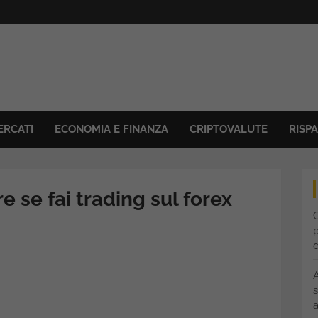
ERCATI
ECONOMIA E FINANZA
CRIPTOVALUTE
RISP
e se fai trading sul forex
C
p
s
a