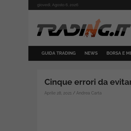
Skip
giovedì, Agosto 6, 2026
to
content
Il mondo del trading online
Trading.it
GUIDA TRADING
NEWS
BORSA E M
Cinque errori da evitar
Aprile 28, 2021
Andrea Carta