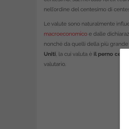
nell’ordine del centesimo di centes
Le valute sono naturalmente infl
macroeconomico
e dalle dichiaraz
nonché da quelli della più grande
Uniti
, la cui valuta è
il perno centr
valutario.