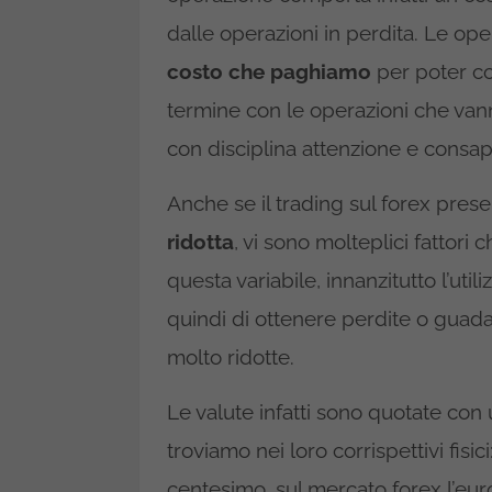
dalle operazioni in perdita. Le op
costo che paghiamo
per poter co
termine con le operazioni che vann
con disciplina attenzione e consap
Anche se il trading sul forex pres
ridotta
, vi sono molteplici fattori
questa variabile, innanzitutto l’util
quindi di ottenere perdite o guadag
molto ridotte.
Le valute infatti sono quotate con
troviamo nei loro corrispettivi fisici
centesimo, sul mercato forex l’eu