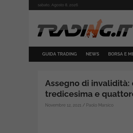
Skip
sabato, Agosto 8, 2026
to
content
Il mondo del trading online
Trading.it
GUIDA TRADING
NEWS
BORSA E M
Assegno di invalidità:
tredicesima e quatto
Novembre 12, 2021
Paolo Marsico