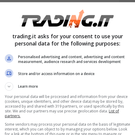
elle festività
natalizie la domanda che
trading.it asks for your consent to use your
isure particolari si pongono sono tutte
personal data for the following purposes:
nte alla natura delle tredicesima mensilità
Personalised advertising and content, advertising and content
erato che generalmente il pagamento della
measurement, audience research and services development
 si chiede inoltre della quattordicesima,
Store and/or access information on a device
 iniziative vanno di pari passo nei vari
Learn more
 riguarda la tredicesima, però
il discorso è
Your personal data will be processed and information from your device
(cookies, unique identifiers, and other device data) may be stored by,
ore mensilità infatti è riconosciuta infatti
accessed by and shared with 319 partners, or used specifically by this
site. We and our partners may use precise geolocation data.
List of
i.
partners.
Some vendors may process your personal data on the basis of legitimate
tà: cosa succede in
interest, which you can object to by managing your options below. Look
for a link at the bottom of this page or in the site menu to manage or