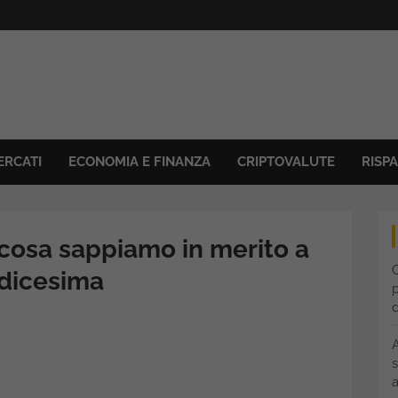
ERCATI
ECONOMIA E FINANZA
CRIPTOVALUTE
RISP
 cosa sappiamo in merito a
C
rdicesima
p
s
a