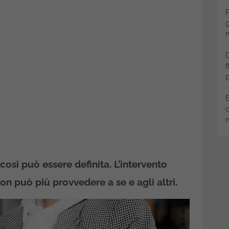
P
g
m
D
f
p
B
q
m
osi può essere definita. L’intervento
on può più provvedere a se e agli altri.