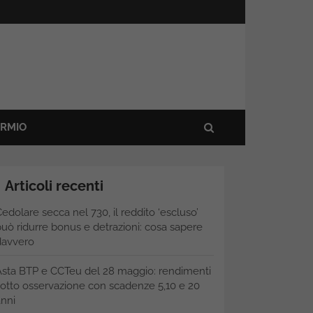
ARMIO
Articoli recenti
edolare secca nel 730, il reddito ‘escluso’
uò ridurre bonus e detrazioni: cosa sapere
davvero
Asta BTP e CCTeu del 28 maggio: rendimenti
otto osservazione con scadenze 5,10 e 20
nni