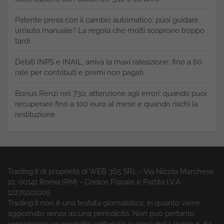
Patente presa con il cambio automatico: puoi guidare
un’auto manuale? La regola che molti scoprono troppo
tardi
Debiti INPS e INAIL, arriva la maxi rateazione: fino a 60
rate per contributi e premi non pagati
Bonus Renzi nel 730, attenzione agli errori: quando puoi
recuperare fino a 100 euro al mese e quando rischi la
restituzione
Trading.it di proprietà di WEB 365 SRL - Via Nicola Marchese
10, 00141 Roma (RM) - Codice Fiscale e Partita I.V.A.
12279101005
Trading.it non è una testata giornalistica, in quanto viene
aggiornato senza alcuna periodicità. Non può pertanto