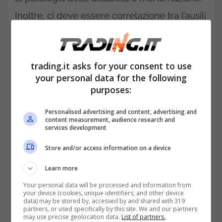
Inoltre, ci deve essere correlazione tra l’ausili
prescritto e la patologia di cui il paziente è
affetto. La prescrizione è una parte
trading.it asks for your consent to use
fondamentale per ottenere il beneficio.
your personal data for the following
purposes:
LEGGI ANCHE>>>
In pensione con legge
104 a 56 anni, sarà cancellata? Ecco cosa
Personalised advertising and content, advertising and
content measurement, audience research and
succederà nel 2022
services development
Store and/or access information on a device
Learn more
Your personal data will be processed and information from
your device (cookies, unique identifiers, and other device
data) may be stored by, accessed by and shared with 319
partners, or used specifically by this site. We and our partners
may use precise geolocation data.
List of partners.