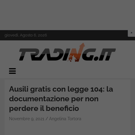
Skip
giovedì, Agosto 6, 2026
to
content
Il mondo del trading online
Trading.it
Ausili gratis con legge 104: la
documentazione per non
perdere il beneficio
Novembre 9, 2021
Angelina Tortora