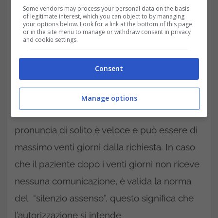
Some vendors may process your personal data on the basis
of legitimate interest, which you can object to by managing
your options below. Look for a link at the bottom of this page
or in the site menu to manage or withdraw consent in privacy
and cookie settings.
Domanda all’ASL e tempi di attesa
Consent
Inviare la prescrizione all’ASL di
competenza, che dovrà pronunciarsi
Manage options
sull’autorizzazione della fornitura. La
pronuncia di solito è veloce e può essere di
massimo venti giorni dalla richiesta. In caso
che il paziente dopo i venti giorni non riceve
nessuna comunicazione, è valida la norma
del “silenzio assenso”, questo significa che
l’autorizzazione si intende