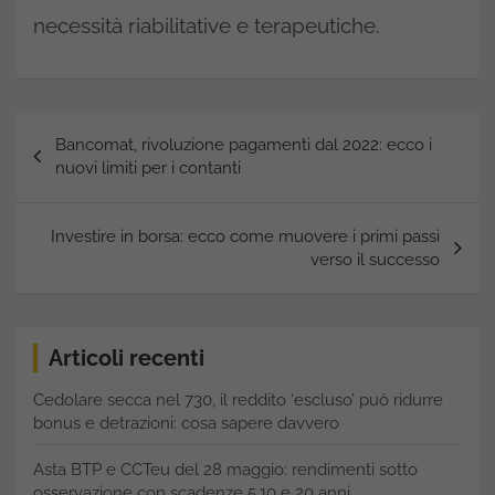
necessità riabilitative e terapeutiche.
Navigazione
Bancomat, rivoluzione pagamenti dal 2022: ecco i
articoli
nuovi limiti per i contanti
Investire in borsa: ecco come muovere i primi passi
verso il successo
Articoli recenti
Cedolare secca nel 730, il reddito ‘escluso’ può ridurre
bonus e detrazioni: cosa sapere davvero
Asta BTP e CCTeu del 28 maggio: rendimenti sotto
osservazione con scadenze 5,10 e 20 anni