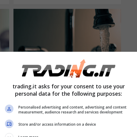
un
Come presentare domanda del
trading.it asks for your consent to use your
Bonus idrico da 1.000 euro: è
personal data for the following purposes:
ufficiale
Settembre 30, 2021
Angelina Tortora
Personalised advertising and content, advertising and content
measurement, audience research and services development
e
Il Bonus idrico da 1.000 euro è per
Store and/or access information on a device
tutti e permette la sostituzione di
sanitari e…