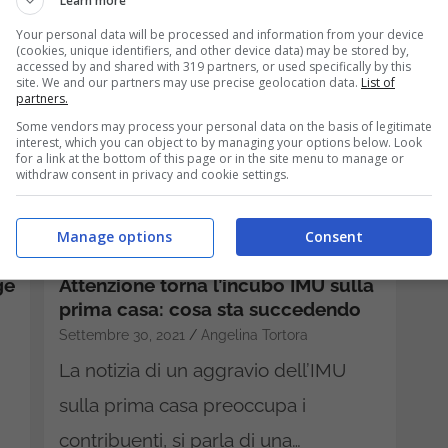
Learn more
Your personal data will be processed and information from your device
(cookies, unique identifiers, and other device data) may be stored by,
accessed by and shared with 319 partners, or used specifically by this
site. We and our partners may use precise geolocation data.
List of
partners.
Some vendors may process your personal data on the basis of legitimate
interest, which you can object to by managing your options below. Look
for a link at the bottom of this page or in the site menu to manage or
withdraw consent in privacy and cookie settings.
Manage options
Consent
ge
Attenzione torna l’incubo IMU sulla
prima casa: cosa sta succedendo
Settembre 30, 2021
Angelina Tortora
La notizia di un aggravio dell’IMU
sulla prima casa preoccupa i
contribuenti, si parla di una…