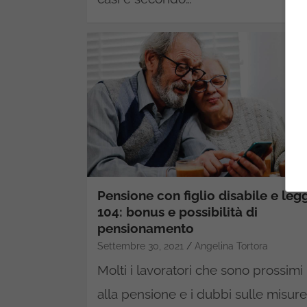
Pensione con figlio disabile e leg
104: bonus e possibilità di
pensionamento
Settembre 30, 2021
Angelina Tortora
Molti i lavoratori che sono prossimi
alla pensione e i dubbi sulle misure