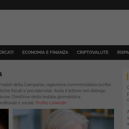
ERCATI
ECONOMIA E FINANZA
CRIPTOVALUTE
RISP
a
ornalisti della Campania, ragioniera commercialista iscritta
C
iche fiscali e previdenziali. Aiuta il lettore nel disbrigo
p
esse. Direttrice della testata giornalistica
ditoriali e sociali.
Profilo Linkedin
s
a