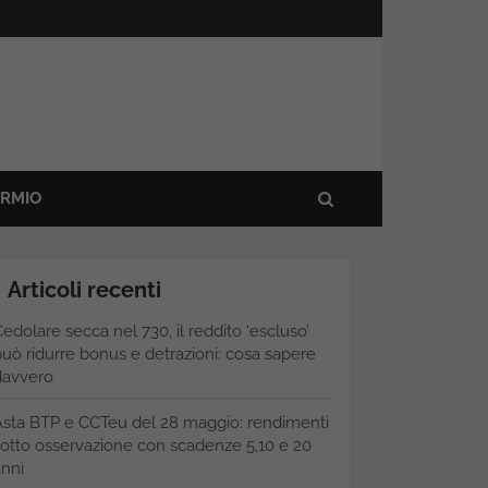
ARMIO
Articoli recenti
edolare secca nel 730, il reddito ‘escluso’
uò ridurre bonus e detrazioni: cosa sapere
davvero
Asta BTP e CCTeu del 28 maggio: rendimenti
otto osservazione con scadenze 5,10 e 20
nni