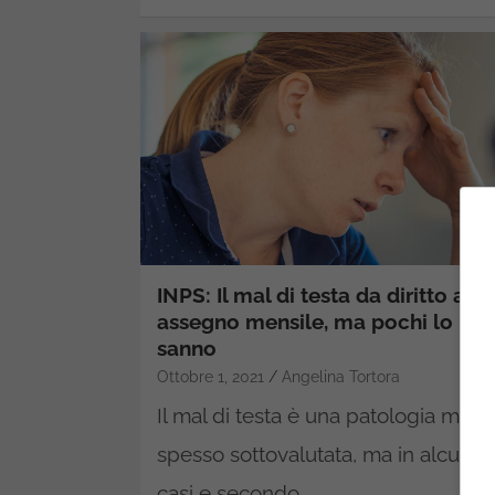
INPS: Il mal di testa da diritto ad 
assegno mensile, ma pochi lo
sanno
Ottobre 1, 2021
Angelina Tortora
Il mal di testa è una patologia molt
spesso sottovalutata, ma in alcuni
casi e secondo…