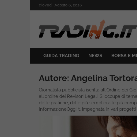
Skip
giovedì, Agosto 6, 2026
to
content
Il mondo del trading online
Trading.it
GUIDA TRADING
NEWS
BORSA E M
Autore:
Angelina Tortor
Giornalista pubblicista iscritta all'Ordine dei Gi
all'ordine dei Revisori Legali. Si occupa di temat
delle pratiche, dalle più semplici alle più compl
InformazioneOggi.it, impegnata in vari progetti e