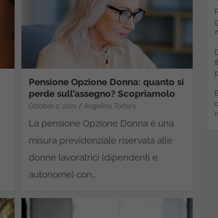
P
g
m
D
f
p
Pensione Opzione Donna: quanto si
perde sull’assegno? Scopriamolo
B
q
Ottobre 2, 2021
Angelina Tortora
m
La pensione Opzione Donna è una
misura previdenziale riservata alle
donne lavoratrici (dipendenti e
autonome) con…