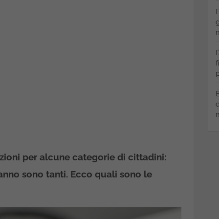
P
g
m
D
f
p
B
q
m
ioni per alcune categorie di cittadini:
anno sono tanti. Ecco quali sono le