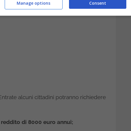
Manage options
Consent
ntrate alcuni cittadini potranno richiedere
n reddito di 8000 euro annui;