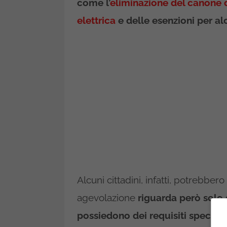
come l’
eliminazione del canone d
elettrica
e delle esenzioni per al
Alcuni cittadini, infatti, potrebber
agevolazione
riguarda però solo 
possiedono dei requisiti specific