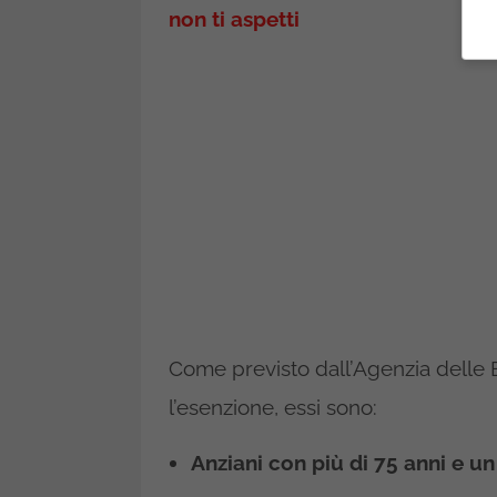
non ti aspetti
Come previsto dall’Agenzia delle E
l’esenzione, essi sono:
Anziani con più di 75 anni e u