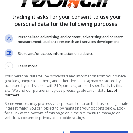
ali sono i cittadini interessati da tale
dere tale esenzione.
trading.it asks for your consent to use your
personal data for the following purposes:
categorie non
Personalised advertising and content, advertising and content
e RAI: ecco chi sono i
measurement, audience research and services development
o richiedere l’esenzione
Store and/or access information on a device
Learn more
ittadini in merito al pagamento del Canone
Your personal data will be processed and information from your device
(cookies, unique identifiers, and other device data) may be stored by,
e e riguardano alcune specifiche
accessed by and shared with 319 partners, or used specifically by this
site. We and our partners may use precise geolocation data.
List of
e non scatta in modo automatico ma
partners.
ichiesta attraverso un modello
Some vendors may process your personal data on the basis of legitimate
interest, which you can object to by managing your options below. Look
for a link at the bottom of this page or in the site menu to manage or
withdraw consent in privacy and cookie settings.
 paga se sei in affitto? La risposta che