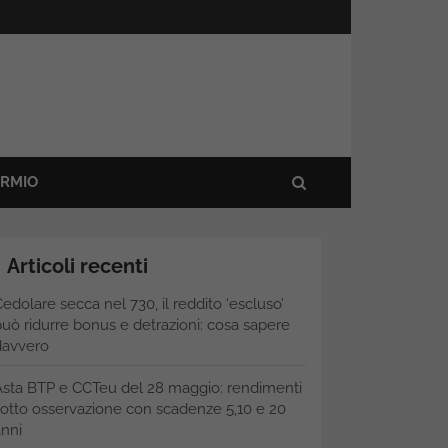
ARMIO
Articoli recenti
edolare secca nel 730, il reddito ‘escluso’
uò ridurre bonus e detrazioni: cosa sapere
davvero
Asta BTP e CCTeu del 28 maggio: rendimenti
otto osservazione con scadenze 5,10 e 20
nni