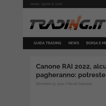
Skip
sabato, Agosto 8, 2026
to
content
Il mondo del trading online
Trading.it
GUIDA TRADING
NEWS
BORSA E M
Canone RAI 2022, alcu
pagheranno: potreste 
Dicembre 23, 2021
Nicola Sabatino