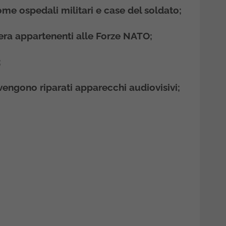
 come ospedali militari e case del soldato;
niera appartenenti alle Forze NATO;
;
 vengono riparati apparecchi audiovisivi;