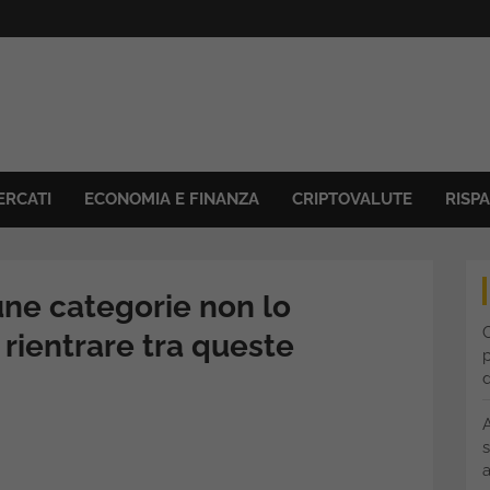
ERCATI
ECONOMIA E FINANZA
CRIPTOVALUTE
RISP
ne categorie non lo
C
rientrare tra queste
p
s
a