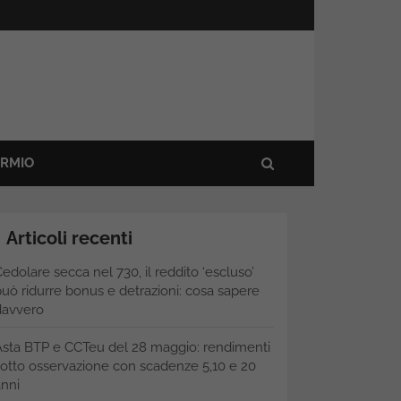
ARMIO
Articoli recenti
edolare secca nel 730, il reddito ‘escluso’
uò ridurre bonus e detrazioni: cosa sapere
davvero
Asta BTP e CCTeu del 28 maggio: rendimenti
otto osservazione con scadenze 5,10 e 20
nni