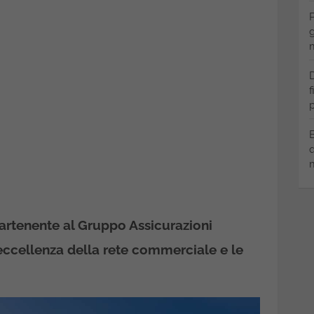
P
g
m
D
f
p
B
q
m
rtenente al Gruppo Assicurazioni
l’eccellenza della rete commerciale e le