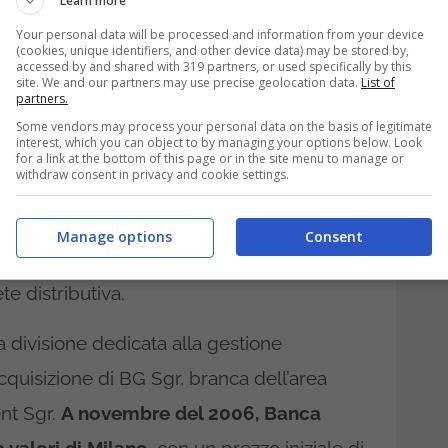
Learn more
ogetto dietro alla nascita
Your personal data will be processed and information from your device
(cookies, unique identifiers, and other device data) may be stored by,
accessed by and shared with 319 partners, or used specifically by this
site. We and our partners may use precise geolocation data.
List of
partners.
iando la sua attività all’insegna
Some vendors may process your personal data on the basis of legitimate
interest, which you can object to by managing your options below. Look
 come banca online. Banca Generali
for a link at the bottom of this page or in the site menu to manage or
withdraw consent in privacy and cookie settings.
uotano le ambizioni di sviluppo nel settore
gli anni la banca avvia un processo
Manage options
Consent
 esterne, acquisisce diverse Sim che
e distributiva.
la divisione dedicata alla gestione
quisizione di BG Sgr, branca dell’area
nt Sgr.
A novembre del 2006, Banca