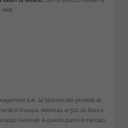
 valori di Milano
, con un prezzo iniziale di
E MIB.
gement S.A., la fabbrica dei prodotti di
nerali in Europa, detenuta al 51% da Banca
 Gruppo Generali. A questo punto il mercato