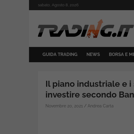
Skip
sabato, Agosto 8, 2026
to
content
Il mondo del trading online
Trading.it
GUIDA TRADING
NEWS
BORSA E M
Il piano industriale e i
investire secondo Ban
Novembre 20, 2021
Andrea Carta