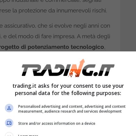
prese la protezione da innumerevoli rischi.
 assicurativo, che si evolve negli anni con
i, e del modo di fare impresa. A metà degli
 progetto di potenziamento tecnologico
,
stazioni di lavoro informatizzate e la
 tutte le agenzie italiane.
 prima compagnia in Italia specializzata
trading.it asks for your consent to use your
personal data for the following purposes:
lefonica, che in seguito sviluppa un portale
nni ai vertici nella rete distributiva, così che
Personalised advertising and content, advertising and content
measurement, audience research and services development
nche a Pechino, che diverrà operativo nel
Store and/or access information on a device