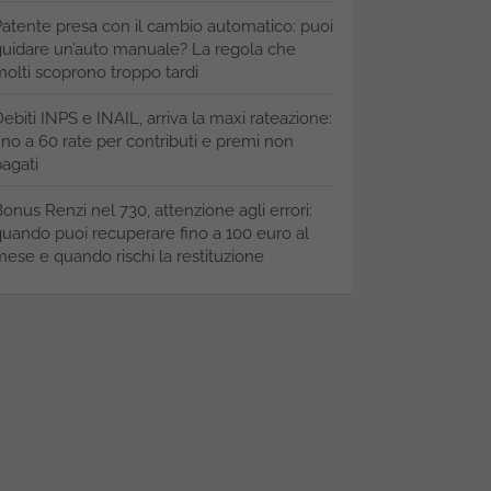
atente presa con il cambio automatico: puoi
uidare un’auto manuale? La regola che
olti scoprono troppo tardi
ebiti INPS e INAIL, arriva la maxi rateazione:
ino a 60 rate per contributi e premi non
agati
onus Renzi nel 730, attenzione agli errori:
uando puoi recuperare fino a 100 euro al
ese e quando rischi la restituzione