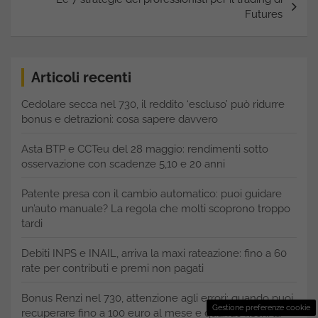
Futures
Articoli recenti
Cedolare secca nel 730, il reddito ‘escluso’ può ridurre
bonus e detrazioni: cosa sapere davvero
Asta BTP e CCTeu del 28 maggio: rendimenti sotto
osservazione con scadenze 5,10 e 20 anni
Patente presa con il cambio automatico: puoi guidare
un’auto manuale? La regola che molti scoprono troppo
tardi
Debiti INPS e INAIL, arriva la maxi rateazione: fino a 60
rate per contributi e premi non pagati
Bonus Renzi nel 730, attenzione agli errori: quando puoi
Gestione preferenze cookie
recuperare fino a 100 euro al mese e quando rischi la