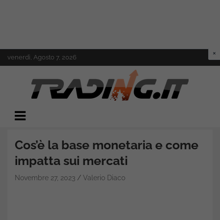
Skip
venerdì, Agosto 7, 2026
to
content
Il mondo del trading online
Trading.it
Cos’è la base monetaria e come
impatta sui mercati
Novembre 27, 2023
Valerio Diaco