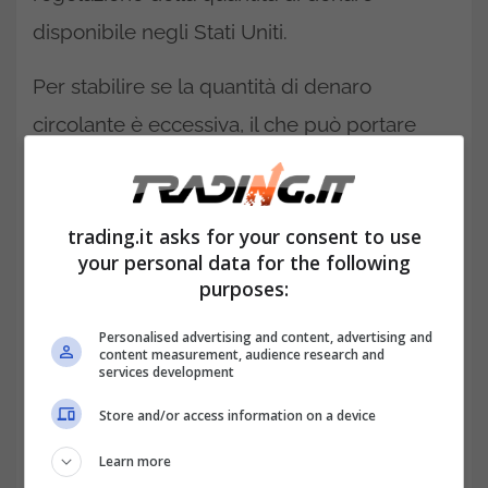
disponibile negli Stati Uniti.
Per stabilire se la quantità di denaro
circolante è eccessiva, il che può portare
all’inflazione, o insufficiente, il che può
portare alla deflazione, gli economisti della
trading.it asks for your consent to use
società monitorano l’offerta di moneta per un
your personal data for the following
periodo di tempo considerevole.
purposes:
La Federal Reserve (Fed) ha a disposizione
Personalised advertising and content, advertising and
content measurement, audience research and
alcuni strumenti che può utilizzare per
services development
mantenere un livello di espansione
Store and/or access information on a device
economica accettabile.
Learn more