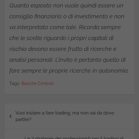
Quanto esposto non vuole quindi essere un
consiglio finanziario o di investimento e non
va interpretato come tale. Ricorda sempre
che le scelte riguardo i propri capitali di
rischio devono essere frutto di ricerche e
analisi personali. L’invito è pertanto quello di
fare sempre le proprie ricerche in autonomia.
Tags:
Banche Centrali
Navigazione
Vuoi iniziare a fare trading, ma non sai da dove
articoli
partire?
Le 7 strategie dei professionisti per il trading di