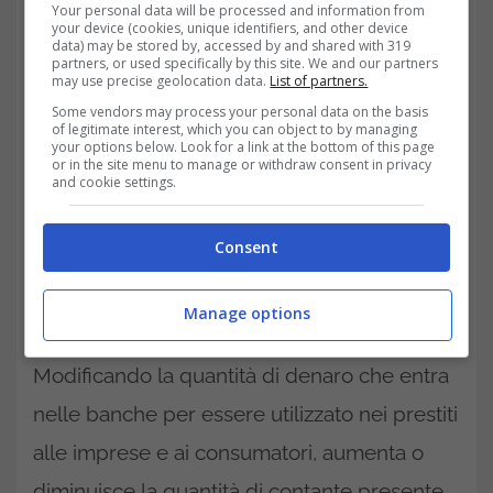
A tal fine, determina i tassi di interesse di
Your personal data will be processed and information from
your device (cookies, unique identifiers, and other device
data) may be stored by, accessed by and shared with 319
riferimento che applica alle banche nazionali
partners, or used specifically by this site. We and our partners
may use precise geolocation data.
List of partners.
per i prestiti overnight di denaro pubblico
Some vendors may process your personal data on the basis
necessari a mantenere il sistema bancario in
of legitimate interest, which you can object to by managing
your options below. Look for a link at the bottom of this page
funzione. Ciò le consente di esercitare
or in the site menu to manage or withdraw consent in privacy
and cookie settings.
un’influenza sui tassi di interesse. Questi tassi
di prestito governativi servono come base
Consent
per determinare i tassi di interesse per tutti
Manage options
gli altri prestiti.
Modificando la quantità di denaro che entra
nelle banche per essere utilizzato nei prestiti
alle imprese e ai consumatori, aumenta o
diminuisce la quantità di contante presente