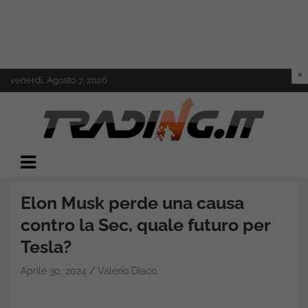
Skip
venerdì, Agosto 7, 2026
to
content
Il mondo del trading online
Trading.it
Elon Musk perde una causa
contro la Sec, quale futuro per
Tesla?
Aprile 30, 2024
Valerio Diaco