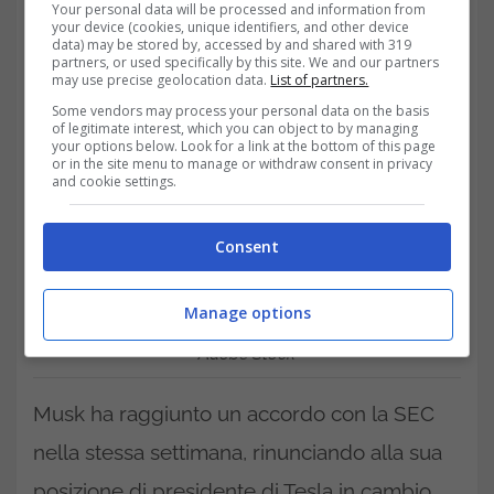
Your personal data will be processed and information from
your device (cookies, unique identifiers, and other device
data) may be stored by, accessed by and shared with 319
partners, or used specifically by this site. We and our partners
may use precise geolocation data.
List of partners.
Some vendors may process your personal data on the basis
of legitimate interest, which you can object to by managing
your options below. Look for a link at the bottom of this page
or in the site menu to manage or withdraw consent in privacy
and cookie settings.
Consent
Manage options
Adobe Stock
Musk ha raggiunto un accordo con la SEC
nella stessa settimana, rinunciando alla sua
posizione di presidente di Tesla in cambio