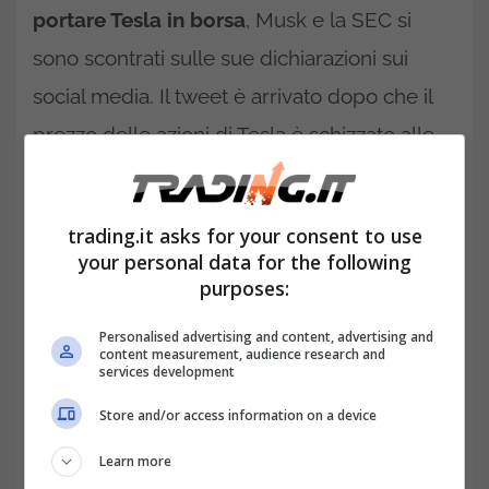
portare Tesla in borsa
, Musk e la SEC si
sono scontrati sulle sue dichiarazioni sui
social media. Il tweet è arrivato dopo che il
prezzo delle azioni di Tesla è schizzato alle
stelle, costringendo la SEC a denunciare
l’azienda per aver ingannato gli investitori.
trading.it asks for your consent to use
your personal data for the following
purposes:
Personalised advertising and content, advertising and
content measurement, audience research and
services development
Store and/or access information on a device
Learn more