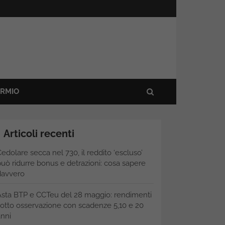
ARMIO
Articoli recenti
edolare secca nel 730, il reddito ‘escluso’
uò ridurre bonus e detrazioni: cosa sapere
davvero
Asta BTP e CCTeu del 28 maggio: rendimenti
otto osservazione con scadenze 5,10 e 20
nni