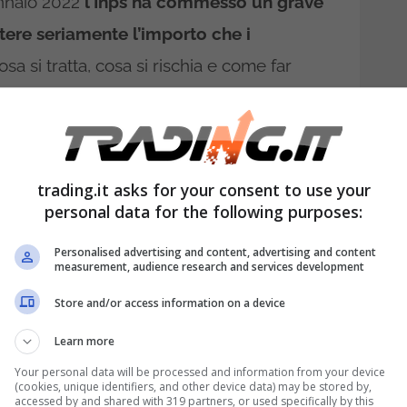
ennaio 2022
l’Inps ha commesso un grave
re seriamente l’importo che i
sa si tratta, cosa si rischia e come far
importo della pensione
compromesso
trading.it asks for your consent to use your
personal data for the following purposes:
ozione, il presidente dell’Inps Pasquale
Personalised advertising and content, advertising and content
ento dell’importo degli assegni
measurement, audience research and services development
dato la maggior parte dei pensionati
Store and/or access information on a device
meccanismo di perequazione,
avrebbe
Learn more
ercettori di pensione minima o
Your personal data will be processed and information from your device
(cookies, unique identifiers, and other device data) may be stored by,
accessed by and shared with 319 partners, or used specifically by this