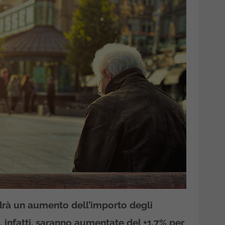
drà un aumento dell’importo degli
i, infatti, saranno aumentate del +1,7% per