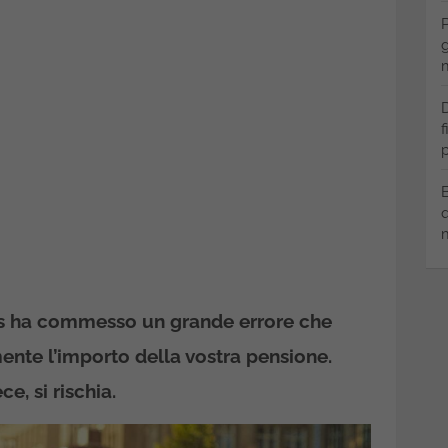
P
g
m
D
f
p
B
q
m
nps ha commesso un grande errore che
te l’importo della vostra pensione.
ce, si rischia.