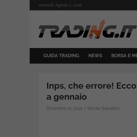
Skip
venerdì, Agosto 7, 2026
to
content
Il mondo del trading online
Trading.it
GUIDA TRADING
NEWS
BORSA E M
Inps, che errore! Ecco
a gennaio
Dicembre 22, 2021
Nicola Sabatino