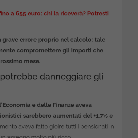
no a 655 euro: chi la riceverà? Potresti
 grave errore proprio nel calcolo: tale
amente compromettere gli importi che
 prossimo mese.
e potrebbe danneggiare gli
dell’Economia e delle Finanze aveva
onistici sarebbero aumentati del +1,7% e
ento aveva fatto gioire tutti i pensionati in
i, un assegno molto più ricco.