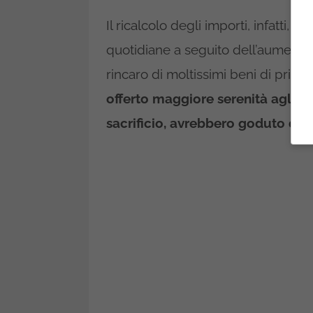
Il ricalcolo degli importi, infatti,
quotidiane a seguito dell’aumento 
rincaro di moltissimi beni di prima
offerto maggiore serenità agli anz
sacrificio, avrebbero goduto dell