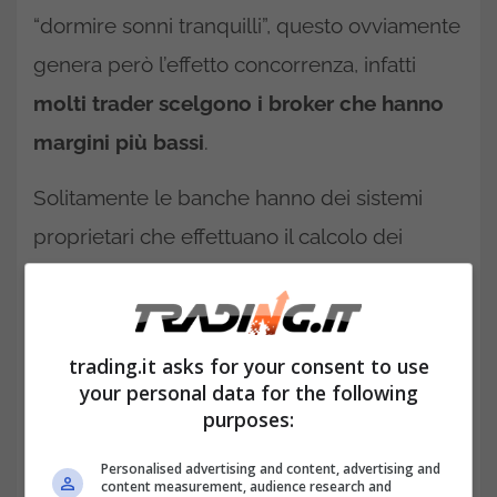
“dormire sonni tranquilli”, questo ovviamente
genera però l’effetto concorrenza, infatti
molti trader scelgono i broker che hanno
margini più bassi
.
Solitamente le banche hanno dei sistemi
proprietari che effettuano il calcolo dei
margini praticamente live. Questo
particolare servizio serve agli intermediari
per potersi tutelare in ogni momento
da
trading.it asks for your consent to use
your personal data for the following
prese di posizione sconsiderate da parte dei
purposes:
trader.Il dipartimento che si occupa di
queste pratiche si chiama
Risk
Personalised advertising and content, advertising and
content measurement, audience research and