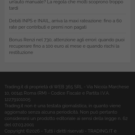
un’auto manuale? La regola che molti scoprono troppo
tardi
Debiti INPS e INAIL, arriva la maxi rateazione: fino a 60
rate per contributi e premi non pagati
Bonus Renzi nel 730, attenzione agli errori: quando puoi
recuperare fino a 100 euro al mese e quando rischi la
restituzione
Trading.it di proprietà di WEB 365 SRL - Via Nicola Marchese
10, 00141 Roma (RM) - Codice Fiscale e Partita I.V.A.
12279101005
Trading.it non è una testata giornalistica, in quanto viene
aggiornato senza alcuna periodicità. Non può pertanto
considerarsi un prodotto editoriale ai sensi della legge n. 62
del 07.03.2001
Copyright ©2026 - Tutti i diritti riservati - TRADING.IT è