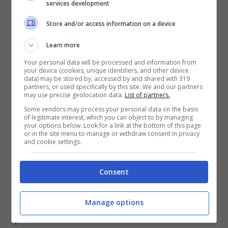
services development
Management
, che oltre a monitorare i
margini decide anche quando è il momento
Store and/or access information on a device
di chiudere le posizioni nel caso.
Learn more
Your personal data will be processed and information from
your device (cookies, unique identifiers, and other device
data) may be stored by, accessed by and shared with 319
partners, or used specifically by this site. We and our partners
may use precise geolocation data.
List of partners.
Some vendors may process your personal data on the basis
of legitimate interest, which you can object to by managing
your options below. Look for a link at the bottom of this page
or in the site menu to manage or withdraw consent in privacy
and cookie settings.
Consent
LEGGI ANCHE>>Archegos: la crisi dell’hedge
Manage options
fund investe i mercati