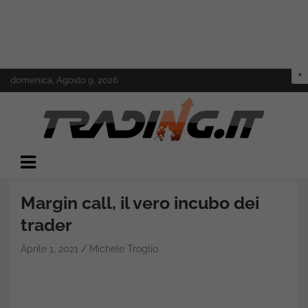
Skip
domenica, Agosto 9, 2026
to
content
Il mondo del trading online
Trading.it
Margin call, il vero incubo dei
trader
Aprile 1, 2021
Michele Troglio