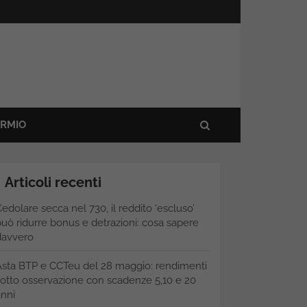
ARMIO
Articoli recenti
edolare secca nel 730, il reddito ‘escluso’
uò ridurre bonus e detrazioni: cosa sapere
davvero
Asta BTP e CCTeu del 28 maggio: rendimenti
otto osservazione con scadenze 5,10 e 20
nni