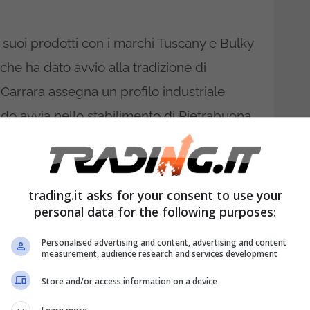
i suoi prodotti con i marchi Tuscany e Bulky
che ha dato avvio alla tradizione di
a Carrara assegna un profilo industriale
ndo avvia nello stabilimento di Pietrabuona
ce enormemente la sua attività economica
trading.it asks for your consent to use your
che nel 1980 controlla 12 società sul
personal data for the following purposes:
uppo già particolarmente prestigioso
Personalised advertising and content, advertising and content
er l’Europa del marchio Kleenex.
La
measurement, audience research and services development
o al 2016 quando le attività della famiglia
Store and/or access information on a device
essione avvenuta nel 2002 vengono riunite