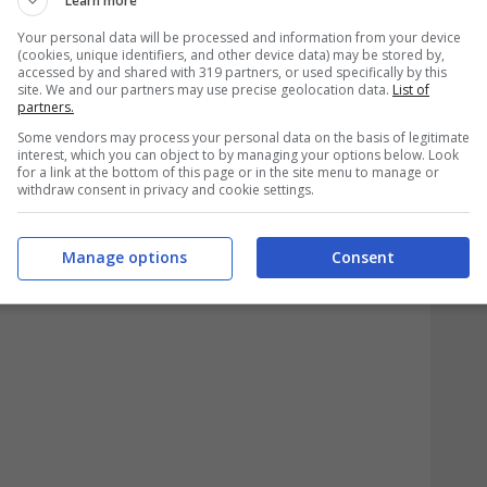
Learn more
Your personal data will be processed and information from your device
(cookies, unique identifiers, and other device data) may be stored by,
simo Carrara
, parte della tradizione che ha
accessed by and shared with 319 partners, or used specifically by this
site. We and our partners may use precise geolocation data.
List of
inazionale. Cartiere Carrara è dalla fine
partners.
Some vendors may process your personal data on the basis of legitimate
en 47 mercati comprensivi di paesi
interest, which you can object to by managing your options below. Look
for a link at the bottom of this page or in the site menu to manage or
withdraw consent in privacy and cookie settings.
o Cartiere Carrara e il
Manage options
Consent
tivo