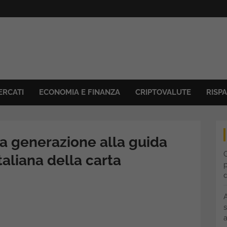
ERCATI
ECONOMIA E FINANZA
CRIPTOVALUTE
RISP
a generazione alla guida
C
taliana della carta
p
s
a