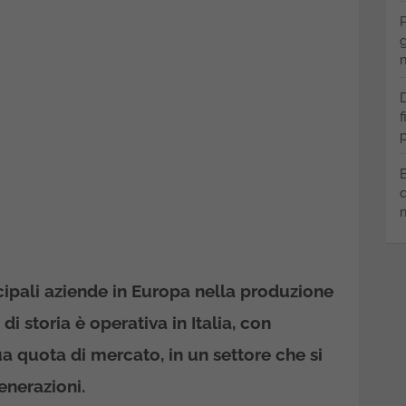
P
g
m
D
f
p
B
q
m
ncipali aziende in Europa nella produzione
 di storia è operativa in Italia, con
a quota di mercato, in un settore che si
enerazioni.