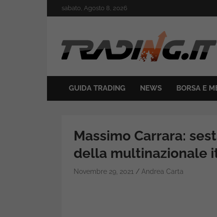
Skip
sabato, Agosto 8, 2026
to
content
Il mondo del trading online
Trading.it
GUIDA TRADING
NEWS
BORSA E M
Massimo Carrara: sest
della multinazionale i
Novembre 29, 2021
Andrea Carta