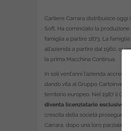
Cartiere Carrara distribuisce oggi 
Soft. Ha cominciato la produzione 
famiglia a partire 1873. La famigli
all’azienda a partire dal 1960, qua
la prima Macchina Continua.
In soli vent’anni l’azienda accres
dando vita al Gruppo Cartoinvest, 
territorio europeo. Nel 1987 il Gr
diventa licenziatario esclusivo p
crescita della società prosegue fin
Carrara, dopo una loro parziale c