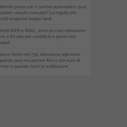
atente presa con il cambio automatico: puoi
uidare un’auto manuale? La regola che
olti scoprono troppo tardi
ebiti INPS e INAIL, arriva la maxi rateazione:
ino a 60 rate per contributi e premi non
agati
onus Renzi nel 730, attenzione agli errori:
uando puoi recuperare fino a 100 euro al
ese e quando rischi la restituzione