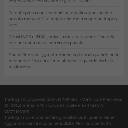
osservazione con scadenze 5,10 e 20 anni
Patente presa con il cambio automatico: puoi guidare
un’auto manuale? La regola che molti scoprono troppo
tardi
Debiti INPS e INAIL, arriva la maxi rateazione: fino a 60
rate per contributi e premi non pagati
Bonus Renzi nel 730, attenzione agli errori: quando puoi
recuperare fino a 100 euro al mese e quando rischi la
restituzione
Trading.it di proprietà di WEB 365 SRL - Via Nicola Marchese
10, 00141 Roma (RM) - Codice Fiscale e Partita I.V.A.
12279101005
Trading.it non è una testata giornalistica, in quanto viene
aggiornato senza alcuna periodicità. Non può pertanto