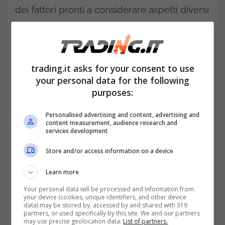
dei fattori pronti a considerare aspetti diversi
che di
conseguenza
andranno a
determinare come detto importi diversi.
Pensione di reversibilità: quali
trading.it asks for your consent to use
your personal data for the following
sono i requisiti per ottenere 500
purposes:
euro in più ogni mese
Personalised advertising and content, advertising and
content measurement, audience research and
services development
Store and/or access information on a device
Learn more
Your personal data will be processed and information from
your device (cookies, unique identifiers, and other device
data) may be stored by, accessed by and shared with 319
partners, or used specifically by this site. We and our partners
may use precise geolocation data.
List of partners.