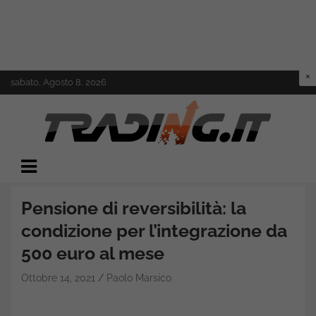
Skip
sabato, Agosto 8, 2026
to
content
Il mondo del trading online
Trading.it
Pensione di reversibilità: la
condizione per l’integrazione da
500 euro al mese
Ottobre 14, 2021
Paolo Marsico