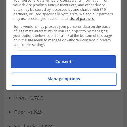
Your personal data will be processed and information from
your device (cookies, unique identifiers, and other device
data) may be stored by, accessed by and shared with 319
Moncler: -3,09%
partners, or used specifically by this site. We and our partners
may use precise geolocation data.
List of partners.
Campari: -2,94%
Some vendors may process your personal data on the basis
of legitimate interest, which you can object to by managing
your options below. Look for a link at the bottom of this page
Iveco Group: -2,28%
or in the site menu to manage or withdraw consent in privacy
and cookie settings.
Amplifon: -1,92%
Consent
Ferrari: -1,79%
Manage options
Atlantia: -1,79%
Inwit: -1,72%
Exor: -1,64%
Stellantis: -1,50%