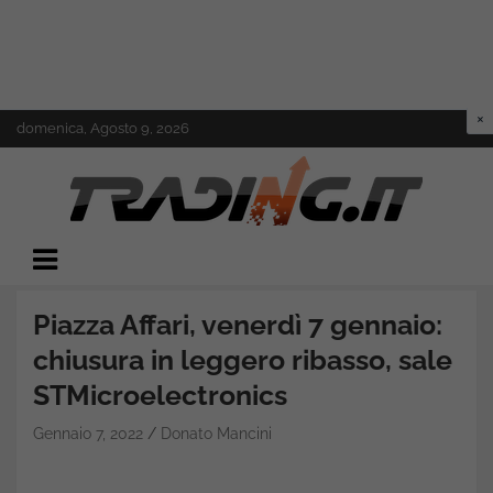
Skip
domenica, Agosto 9, 2026
to
content
Il mondo del trading online
Trading.it
Piazza Affari, venerdì 7 gennaio:
chiusura in leggero ribasso, sale
STMicroelectronics
Gennaio 7, 2022
Donato Mancini