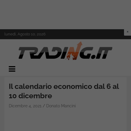
Skip
lunedì, Agosto 10, 2026
to
content
Il mondo del trading online
Trading.it
Il calendario economico dal 6 al
10 dicembre
Dicembre 4, 2021
Donato Mancini