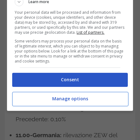
Learn more
responsabili degli acquisti del settore
Your personal data will be processed and information from
costruzioni (novembre). Previsione degli
your device (cookies, unique identifiers, and other device
data) may be stored by, accessed by and shared with 319
analisti: 52,0. Precedente: 54,6
partners, or used specifically by this site. We and our partners
may use precise geolocation data.
List of partners.
Some vendors may process your personal data on the basis
11:00-Eurozona:
riunione dell’Eurogruppo
of legitimate interest, which you can object to by managing
your options below. Look for a link at the bottom of this page
or in the site menu to manage or withdraw consent in privacy
Martedì 7 dicembre
and cookie settings.
04.30-Australia:
annuncio del tasso di
Consent
interesse e conferenza stampa della
banca centrale (RBA: Reserve Bank of
Manage options
Australia). Previsione degli analisti: 0,10%.
Precedente: 0,10%
11.00-Germania:
rilevazione ZEW del