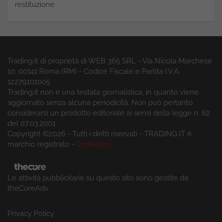
restituzione
Trading.it di proprietà di WEB 365 SRL - Via Nicola Marchese
10, 00141 Roma (RM) - Codice Fiscale e Partita I.V.A.
12279101005
Trading.it non è una testata giornalistica, in quanto viene
aggiornato senza alcuna periodicità. Non può pertanto
considerarsi un prodotto editoriale ai sensi della legge n. 62
del 07.03.2001
Copyright ©2026 - Tutti i diritti riservati - TRADING.IT è
marchio registrato -
Contattaci
Le attività pubblicitarie su questo sito sono gestite da
theCoreAdv
Privacy Policy