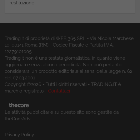
restituzione
Trading.it di proprietà di WEB 365 SRL - Via Nicola Marchese
10, 00141 Roma (RM) - Codice Fiscale e Partita I.V.A.
12279101005
Trading.it non è una testata giornalistica, in quanto viene
aggiornato senza alcuna periodicità. Non può pertanto
considerarsi un prodotto editoriale ai sensi della legge n. 62
del 07.03.2001
Copyright ©2026 - Tutti i diritti riservati - TRADING.IT è
marchio registrato -
Contattaci
Le attività pubblicitarie su questo sito sono gestite da
theCoreAdv
Privacy Policy