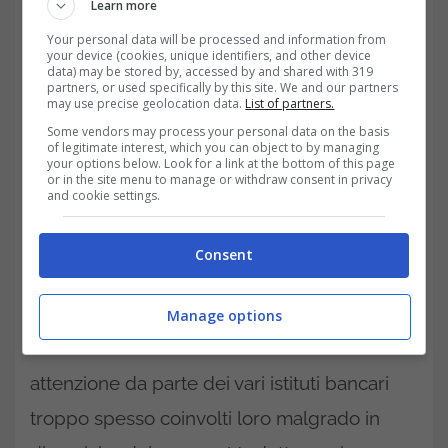
Learn more
Your personal data will be processed and information from
your device (cookies, unique identifiers, and other device
data) may be stored by, accessed by and shared with 319
partners, or used specifically by this site. We and our partners
may use precise geolocation data.
List of partners.
Some vendors may process your personal data on the basis
of legitimate interest, which you can object to by managing
your options below. Look for a link at the bottom of this page
or in the site menu to manage or withdraw consent in privacy
and cookie settings.
Quello che succede in questi giorni
non è
Consent
altro che il normale proseguimento degli
eventi che per mesi abbiamo visto
Manage options
succedersi nonostante le mille richieste di
attenzione da parte dei vari istituti bancari
troppo spesso coinvolti loro malgrado in