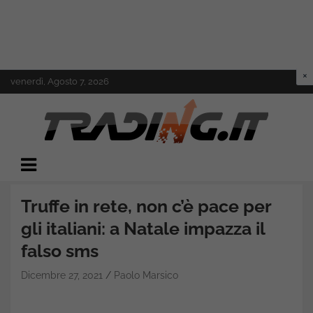
Skip
venerdì, Agosto 7, 2026
to
content
Il mondo del trading online
Trading.it
Truffe in rete, non c’è pace per
gli italiani: a Natale impazza il
falso sms
Dicembre 27, 2021
Paolo Marsico