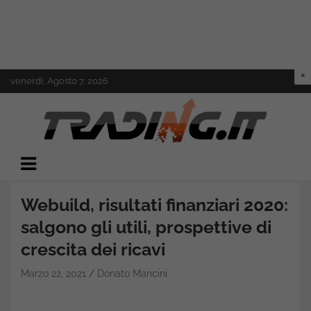
Skip
venerdì, Agosto 7, 2026
to
content
Il mondo del trading online
Trading.it
Webuild, risultati finanziari 2020:
salgono gli utili, prospettive di
crescita dei ricavi
Marzo 22, 2021
Donato Mancini