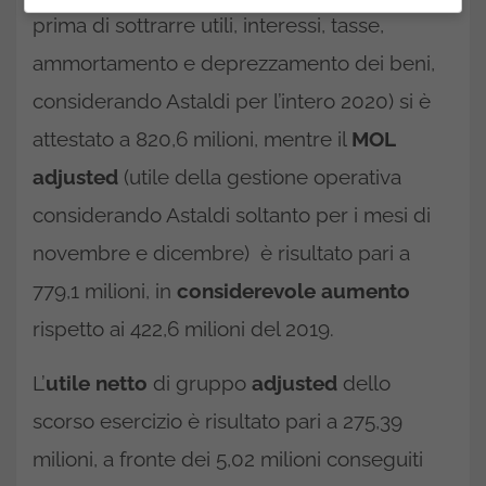
prima di sottrarre utili, interessi, tasse,
ammortamento e deprezzamento dei beni,
considerando Astaldi per l’intero 2020) si è
attestato a 820,6 milioni, mentre il
MOL
adjusted
(utile della gestione operativa
considerando Astaldi soltanto per i mesi di
novembre e dicembre) è risultato pari a
779,1 milioni, in
considerevole aumento
rispetto ai 422,6 milioni del 2019.
L’
utile netto
di gruppo
adjusted
dello
scorso esercizio è risultato pari a 275,39
milioni, a fronte dei 5,02 milioni conseguiti