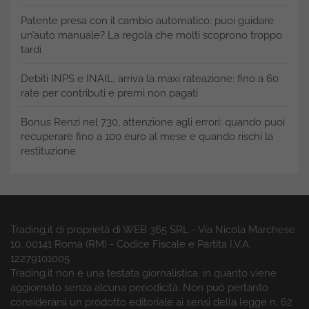
Patente presa con il cambio automatico: puoi guidare
un’auto manuale? La regola che molti scoprono troppo
tardi
Debiti INPS e INAIL, arriva la maxi rateazione: fino a 60
rate per contributi e premi non pagati
Bonus Renzi nel 730, attenzione agli errori: quando puoi
recuperare fino a 100 euro al mese e quando rischi la
restituzione
Trading.it di proprietà di WEB 365 SRL - Via Nicola Marchese
10, 00141 Roma (RM) - Codice Fiscale e Partita I.V.A.
12279101005
Trading.it non è una testata giornalistica, in quanto viene
aggiornato senza alcuna periodicità. Non può pertanto
considerarsi un prodotto editoriale ai sensi della legge n. 62