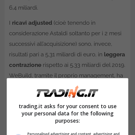
6,4 miliardi.
I
ricavi adjusted
(cioè tenendo in
considerazione Astaldi soltanto per i 2 mesi
successivi all’acquisizione) sono, invece,
risultati pari a 5,31 miliardi di euro, in
leggera
contrazione
rispetto ai 5,33 miliardi del 2019.
WeBuild, tramite il proprio management, ha
precisato che l’andamento del giro d’affari ha
risentito delle restrizioni imposte per
trading.it asks for your consent to use
contrastare la diffusione della pandemia di
your personal data for the following
Covid-19, le quali hanno determinato una
purposes:
riduzione della produzione prima in Italia ed
Personalised advertising and content, advertising and