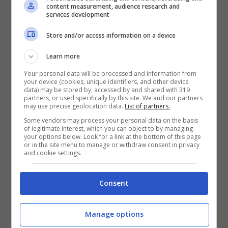
in Europa e, successivamente, anche in
content measurement, audience research and
services development
America Latina.
Store and/or access information on a device
Learn more
Your personal data will be processed and information from
your device (cookies, unique identifiers, and other device
data) may be stored by, accessed by and shared with 319
partners, or used specifically by this site. We and our partners
may use precise geolocation data.
List of partners.
Some vendors may process your personal data on the basis
of legitimate interest, which you can object to by managing
your options below. Look for a link at the bottom of this page
or in the site menu to manage or withdraw consent in privacy
and cookie settings.
I dati relativi all’utile e al
Consent
dividendo dell’esercizio 2020
Manage options
Il
margine operativo lordo combined
(utile