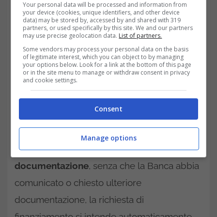
creditore e il debitore che non prevede
Your personal data will be processed and information from
your device (cookies, unique identifiers, and other device
alcuna garanzia dell’ipoteca a favore
data) may be stored by, accessed by and shared with 319
partners, or used specifically by this site. We and our partners
may use precise geolocation data.
List of partners.
dell’ente erogante.
Some vendors may process your personal data on the basis
of legitimate interest, which you can object to by managing
Mutui immediati
your options below. Look for a link at the bottom of this page
or in the site menu to manage or withdraw consent in privacy
BCC di Roma premette ai soci di accedere a
and cookie settings.
un servizio di finanziamento per un mutuo di
Consent
rapida emissione riservato alle sole persone
fisiche.
Dopo 15 giorni lavorativi bancari
Manage options
dalla presentazione della
documentazione
, senza che la Banca abbia
comunicato o chiesto ulteriore
documentazione, la richiesta di
finanziamento si intende automaticamente