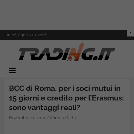
Skip
lunedì, Agosto 10, 2026
to
content
Il mondo del trading online
Trading.it
BCC di Roma, per i soci mutui in
15 giorni e credito per l’Erasmus:
sono vantaggi reali?
Novembre 11, 2021
Andrea Carta