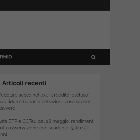
ARMIO
Articoli recenti
edolare secca nel 730, il reddito ‘escluso’
uò ridurre bonus e detrazioni: cosa sapere
davvero
Asta BTP e CCTeu del 28 maggio: rendimenti
otto osservazione con scadenze 5,10 e 20
nni