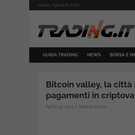
Skip
sabato, Agosto 8, 2026
to
content
Il mondo del trading online
Trading.it
GUIDA TRADING
NEWS
BORSA E M
Bitcoin valley, la citt
pagamenti in criptova
Aprile 15, 2021
Antonio Russo