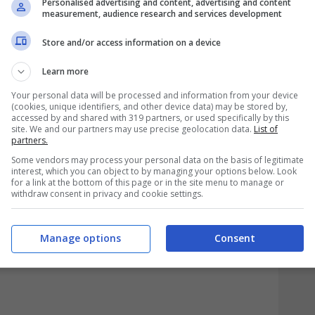
Personalised advertising and content, advertising and content
measurement, audience research and services development
o una crescita esponenziale. È passato da
Store and/or access information on a device
gi. Questo incremento improvviso che si è
Learn more
na di anni ha reso ricchi tantissime
Your personal data will be processed and information from your device
i sbalzi avuti dalla criptovaluta hanno
(cookies, unique identifiers, and other device data) may be stored by,
accessed by and shared with 319 partners, or used specifically by this
site. We and our partners may use precise geolocation data.
List of
partners.
per una donna: a rischio 8 milioni di
Some vendors may process your personal data on the basis of legitimate
interest, which you can object to by managing your options below. Look
for a link at the bottom of this page or in the site menu to manage or
withdraw consent in privacy and cookie settings.
Manage options
Consent