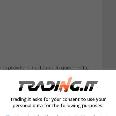
di proiettarsi nel futuro. In questa città,
classico Euro anche l’utilizzo di
Bitcoin
.
à commerciali, che in cambio di beni e
neta digitale più in voga del momento. A
trading.it asks for your consent to use your
one, a qualcun altro un colpo di genio.
personal data for the following purposes:
no avendo molto coraggio.