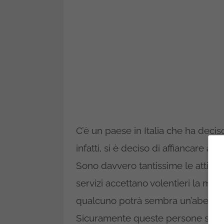
C’è un paese in Italia che ha deciso 
infatti, si è deciso di affiancare al 
Sono davvero tantissime le attivit
servizi accettano volentieri la mo
qualcuno potrà sembra un’aberrazi
Sicuramente queste persone stan