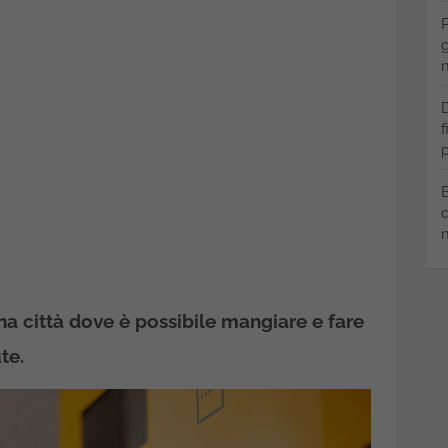
P
g
m
D
f
p
B
q
m
, una città dove è possibile mangiare e fare
te.