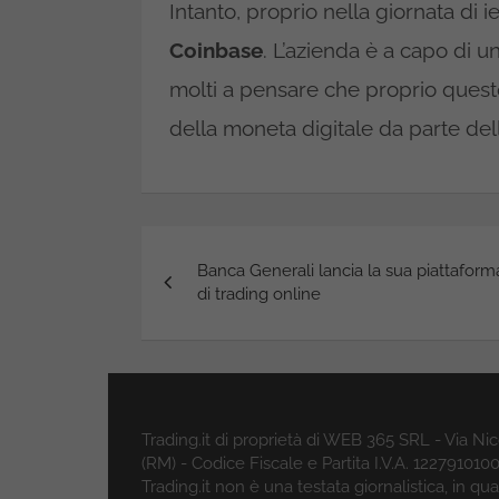
Intanto, proprio nella giornata di i
Coinbase
. L’azienda è a capo di u
molti a pensare che proprio questo
della moneta digitale da parte del
Navigazione
Banca Generali lancia la sua piattaform
articoli
di trading online
Trading.it di proprietà di WEB 365 SRL - Via N
(RM) - Codice Fiscale e Partita I.V.A. 122791010
Trading.it non è una testata giornalistica, in q