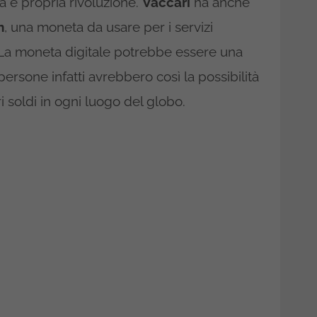
 e propria rivoluzione.
Vaccari
ha anche
n
, una moneta da usare per i servizi
. La moneta digitale potrebbe essere una
persone infatti avrebbero così la possibilità
ri soldi in ogni luogo del globo.