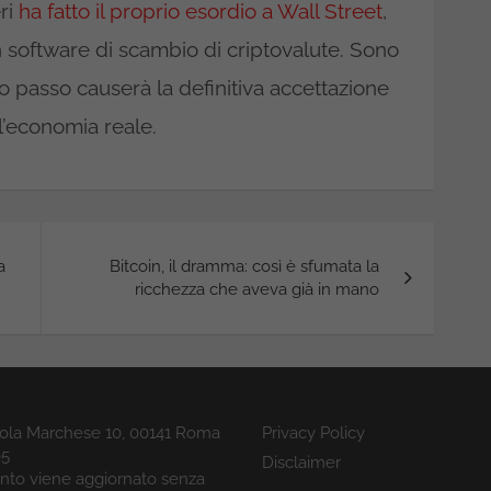
eri
ha fatto il proprio esordio a Wall Street
,
n software di scambio di criptovalute. Sono
 passo causerà la definitiva accettazione
l’economia reale.
a
Bitcoin, il dramma: così è sfumata la
ricchezza che aveva già in mano
icola Marchese 10, 00141 Roma
Privacy Policy
05
Disclaimer
uanto viene aggiornato senza