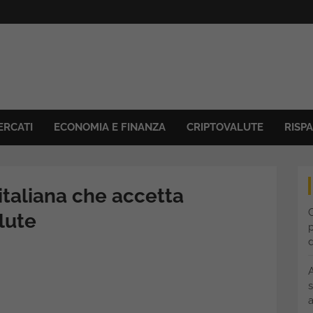
ERCATI
ECONOMIA E FINANZA
CRIPTOVALUTE
RISP
à italiana che accetta
C
lute
p
s
a