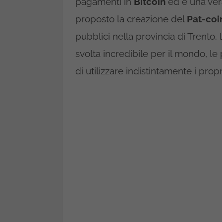
pagamenti in
Bitcoin
ed è una vera
proposto la creazione del
Pat-coi
pubblici nella provincia di Trento
svolta incredibile per il mondo, le 
di utilizzare indistintamente i prop