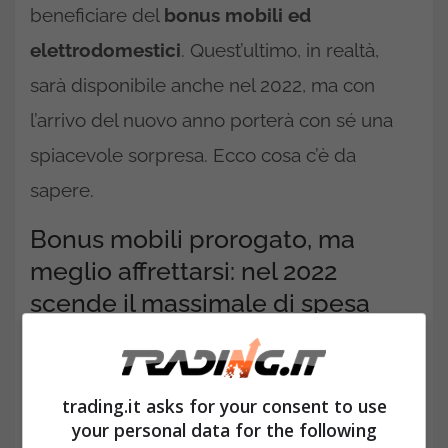
beneficiare del
bonus mobili ed
elettrodomestici
. Quest’ultimo, in realtà,
sarà disponibile anche nel 2022, ma con
l’arrivo del nuovo anno porterà con sé una
spiacevole sorpresa. Ecco cosa c’è da
sapere.
Bonus mobili prorogato, ma
meglio affrettarsi: nel 2022
scende il massimale di spesa
trading.it asks for your consent to use
your personal data for the following