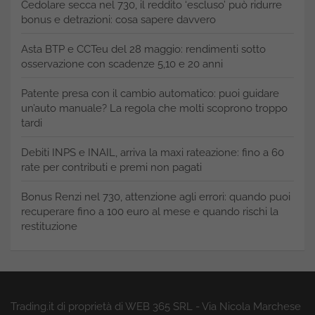
Cedolare secca nel 730, il reddito ‘escluso’ può ridurre
bonus e detrazioni: cosa sapere davvero
Asta BTP e CCTeu del 28 maggio: rendimenti sotto
osservazione con scadenze 5,10 e 20 anni
Patente presa con il cambio automatico: puoi guidare
un’auto manuale? La regola che molti scoprono troppo
tardi
Debiti INPS e INAIL, arriva la maxi rateazione: fino a 60
rate per contributi e premi non pagati
Bonus Renzi nel 730, attenzione agli errori: quando puoi
recuperare fino a 100 euro al mese e quando rischi la
restituzione
Trading.it di proprietà di WEB 365 SRL - Via Nicola Marchese