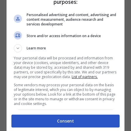
purposes:
Personalised advertising and content, advertising and
content measurement, audience research and
services development
Store and/or access information on a device
Grazie alla Legge di Bilancio 2021 è
Learn more
possibile beneficiare, fino al 31 dicembre
Your personal data will be processed and information from
your device (cookies, unique identifiers, and other device
data) may be stored by, accessed by and shared with 319
2021, del
bonus mobili ed
partners, or used specifically by this site. We and our partners
may use precise geolocation data.
List of partners.
elettrodomestici
. Un’agevolazione che
Some vendors may process your personal data on the basis
permette quindi a molti di poter risparmiare
of legitimate interest, which you can object to by managing
your options below. Look for a link at the bottom of this page
un bel po’ di soldi, soprattutto considerando
or in the site menu to manage or withdraw consent in privacy
and cookie settings.
che, a differenza del 2020, per l’anno in
corso è stata aumentata la spesa massima
Consent
detraibile. Quest’ultima, infatti, è passata dal