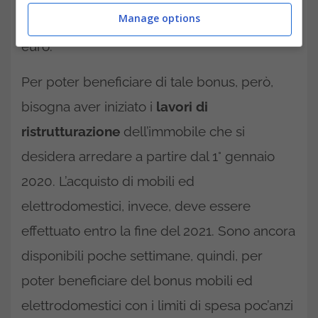
Manage options
limite di 10 mila euro del 2020 a 16 mila
euro.
Per poter beneficiare di tale bonus, però,
bisogna aver iniziato i
lavori di
ristrutturazione
dell’immobile che si
desidera arredare a partire dal 1° gennaio
2020. L’acquisto di mobili ed
elettrodomestici, invece, deve essere
effettuato entro la fine del 2021. Sono ancora
disponibili poche settimane, quindi, per
poter beneficiare del bonus mobili ed
elettrodomestici con i limiti di spesa poc’anzi