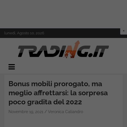
Skip
lunedì, Agosto 10, 2026
to
content
Il mondo del trading online
Trading.it
Bonus mobili prorogato, ma
meglio affrettarsi: la sorpresa
poco gradita del 2022
Novembre 19, 2021
Veronica Caliandro