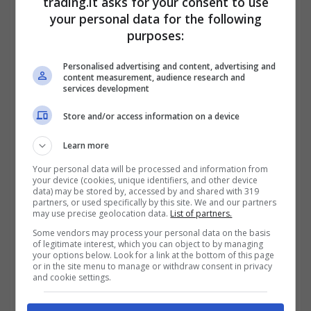
trading.it asks for your consent to use
Carburanti, sconto prorogato di
your personal data for the following
purposes:
30 centesimi di euro al 17 ottobre
2022: la situazione diesel e
Personalised advertising and content, advertising and
content measurement, audience research and
benzina
services development
Store and/or access information on a device
Learn more
Your personal data will be processed and information from
your device (cookies, unique identifiers, and other device
data) may be stored by, accessed by and shared with 319
partners, or used specifically by this site. We and our partners
may use precise geolocation data.
List of partners.
Some vendors may process your personal data on the basis
of legitimate interest, which you can object to by managing
your options below. Look for a link at the bottom of this page
or in the site menu to manage or withdraw consent in privacy
and cookie settings.
Il tema
carburanti
è di grande attenzione,