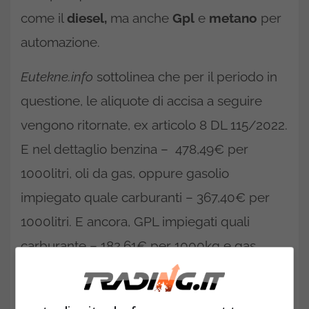
come il
diesel,
ma anche
Gpl
e
metano
per
automazione.
Eutekne.info
sottolinea che per il periodo in
questione, le aliquote di accisa a seguire
vengono ritornate, ex articolo 8 DL 115/2022.
E nel dettaglio benzina – 478,49€ per
1000litri, oli da gas, oppure gasolio
impiegato quale carburanti – 367,40€ per
1000litri. E ancora, GPL impiegati quali
carburante – 182,61€ per 1000kg e gas
naturale impiegato al fine dell’autostazione –
0€ per metro cubo.