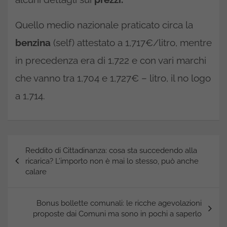
Quello medio nazionale praticato circa la
benzina
(self) attestato a 1,717€/litro, mentre
in precedenza era di 1,722 e con vari marchi
che vanno tra 1,704 e 1,727€ – litro, il no logo
a 1,714.
Navigazione
Reddito di Cittadinanza: cosa sta succedendo alla
articoli
ricarica? L’importo non è mai lo stesso, può anche
calare
Bonus bollette comunali: le ricche agevolazioni
proposte dai Comuni ma sono in pochi a saperlo