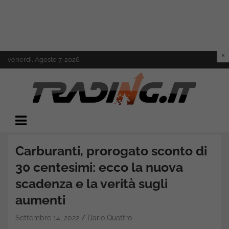
Skip
venerdì, Agosto 7, 2026
to
content
Il mondo del trading online
Trading.it
Carburanti, prorogato sconto di
30 centesimi: ecco la nuova
scadenza e la verità sugli
aumenti
Settembre 14, 2022
Dario Quattro