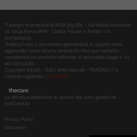
Trading.it di proprietà di WEB 365 SRL - Via Nicola Marchese
10, 00141 Roma (RM) - Codice Fiscale e Partita I.V.A.
12279101005
Trading.it non è una testata giornalistica, in quanto viene
aggiornato senza alcuna periodicità. Non può pertanto
considerarsi un prodotto editoriale ai sensi della legge n. 62
del 07.03.2001
Copyright ©2026 - Tutti i diritti riservati - TRADING.IT è
marchio registrato -
Contattaci
Le attività pubblicitarie su questo sito sono gestite da
theCoreAdv
Privacy Policy
Disclaimer