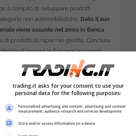
n il compito di sviluppare prodotti
 categorie non automobilistiche.
Dato il suo
iale viene assunto nel 2000 in Banca
ta di prodotti di risparmio gestito. Conclusa
o decide di tornare in Svizzera lavorando
on sede a Losanna, dove torna a occuparsi
ting e sponsorizzazione.
trading.it asks for your consent to use your
one universitaria, coglie l’opportunità di
personal data for the following purposes:
, entrando nel 2004 nel Consiglio
Personalised advertising and content, advertising and content
measurement, audience research and services development
 e di Allegra Caracciolo
, vuole
Store and/or access information on a device
soprattutto capire la sua strada al di là