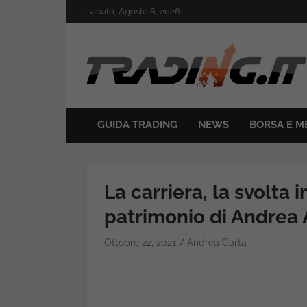
Skip
sabato, Agosto 8, 2026
to
content
Il mondo del trading online
Trading.it
GUIDA TRADING
NEWS
BORSA E M
La carriera, la svolta 
patrimonio di Andrea 
Ottobre 22, 2021
Andrea Carta