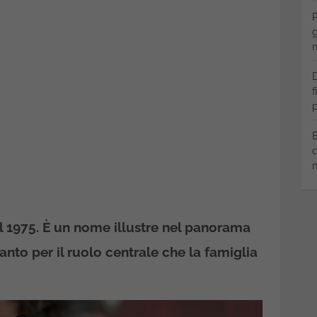
P
g
m
D
f
p
B
q
m
l 1975. È un nome illustre nel panorama
anto per il ruolo centrale che la famiglia