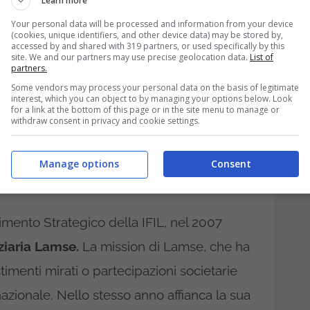
Learn more
edicandosi a ricoprire il suo ruolo
Your personal data will be processed and information from your device
(cookies, unique identifiers, and other device data) may be stored by,
i procedere nel mondo dell’impresa con le
accessed by and shared with 319 partners, or used specifically by this
site. We and our partners may use precise geolocation data.
List of
 nel comparto amministrativo della IFIL,
partners.
Some vendors may process your personal data on the basis of legitimate
dustriale Laniero,
decide di coniugare le
interest, which you can object to by managing your options below. Look
for a link at the bottom of this page or in the site menu to manage or
o percorso imprenditoriale.
withdraw consent in privacy and cookie settings.
ria fondata da Andrea
Manage options
Consent
timento Strategico della IFIL, nel 2007
nziaria Lamse.
La mission di Lamse, che ha
imenti mirati o partecipazioni societarie
nazionale. Nello stesso anno affianca la sua