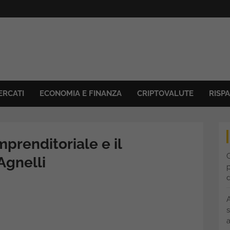
ERCATI
ECONOMIA E FINANZA
CRIPTOVALUTE
RISP
imprenditoriale e il
C
Agnelli
p
s
a