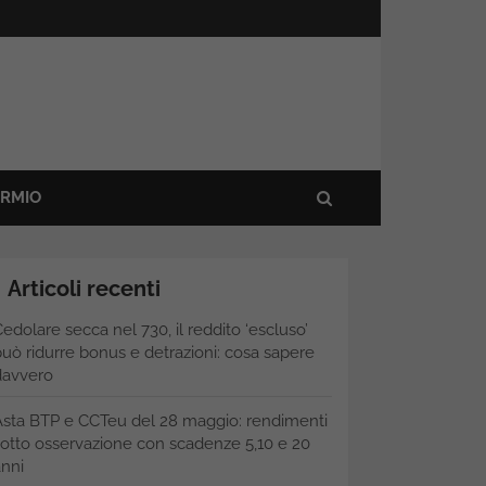
ARMIO
Articoli recenti
edolare secca nel 730, il reddito ‘escluso’
uò ridurre bonus e detrazioni: cosa sapere
davvero
Asta BTP e CCTeu del 28 maggio: rendimenti
otto osservazione con scadenze 5,10 e 20
nni