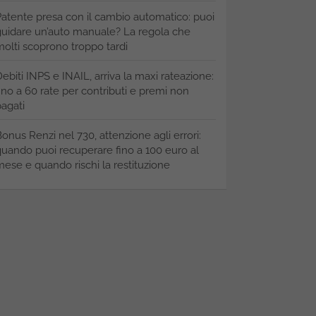
atente presa con il cambio automatico: puoi
uidare un’auto manuale? La regola che
olti scoprono troppo tardi
ebiti INPS e INAIL, arriva la maxi rateazione:
ino a 60 rate per contributi e premi non
agati
onus Renzi nel 730, attenzione agli errori:
uando puoi recuperare fino a 100 euro al
ese e quando rischi la restituzione