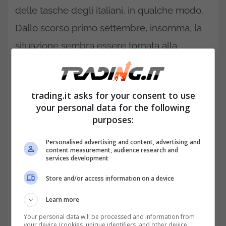
delle tasche degli italiani, in qualche modo.
Dallo scorso primo settembre, insomma, la
situazione sembra essere tornata alla
normalità
, stando alle logiche del Fisco
Cartelle esattoriali: le parole del
trading.it asks for your consent to use
numero uno dell’Agenzia delle
your personal data for the following
entrate
purposes:
Personalised advertising and content, advertising and
content measurement, audience research and
services development
Store and/or access information on a device
Learn more
Your personal data will be processed and information from
your device (cookies, unique identifiers, and other device