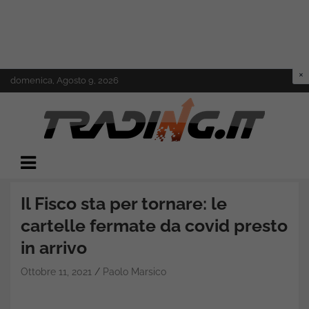
Skip
domenica, Agosto 9, 2026
to
content
Il mondo del trading online
Trading.it
Il Fisco sta per tornare: le
cartelle fermate da covid presto
in arrivo
Ottobre 11, 2021
Paolo Marsico