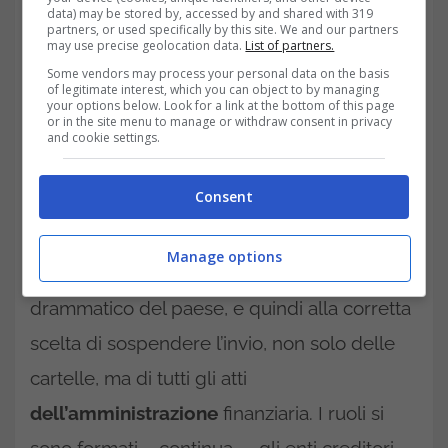
data) may be stored by, accessed by and shared with 319
partners, or used specifically by this site. We and our partners
may use precise geolocation data.
List of partners.
Some vendors may process your personal data on the basis
of legitimate interest, which you can object to by managing
Ruffini nel suo intervento ha ribadito quelli
your options below. Look for a link at the bottom of this page
or in the site menu to manage or withdraw consent in privacy
che sono i tempi effettivi del ritorno all’opera
and cookie settings.
della sua
agenzia
, dichiarando quanto
Consent
segue: “Piano piano stiamo ricominciando,
dopo un periodo lunghissimo di
Manage options
sospensione corrispondente al momento più
drammatico del paese, e quindi alla corretta
scelta di sospendere l’invio, non solo delle
cartelle, ma di tutti gli atti
dell’amministrazione
finanziaria. I ruoli si
sono formati – continua – gli enti creditori